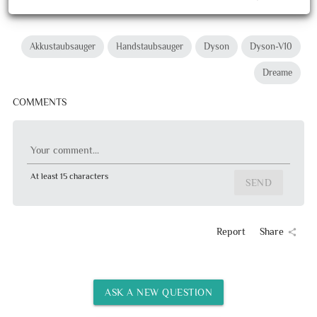
Akkustaubsauger
Handstaubsauger
Dyson
Dyson-V10
Dreame
COMMENTS
Your comment...
At least 15 characters
SEND
Report
Share
share
ASK A NEW QUESTION