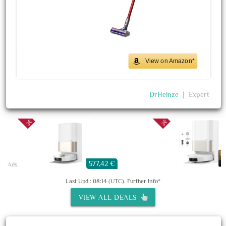
View on Amazon*
DrHeinze
❘
Expert
577,42 €
Ads
Last Upd.: 08:14 (UTC).
Further Info*
VIEW ALL DEALS