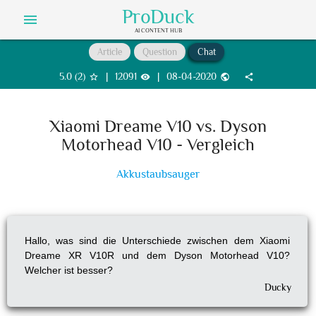
ProDuck
menu
AI CONTENT HUB
Article
Question
Chat
5.0
(
2
)
|
12091
|
08-04-2020
star_border
visibility
public
share
Xiaomi Dreame V10 vs. Dyson
Motorhead V10 - Vergleich
Akkustaubsauger
Hallo, was sind die Unterschiede zwischen dem Xiaomi
Dreame XR V10R und dem Dyson Motorhead V10?
Welcher ist besser?
Ducky