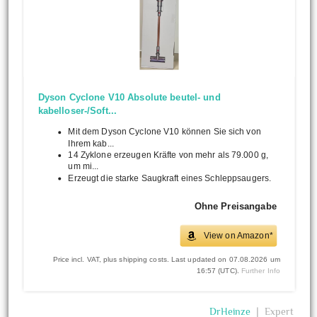
Dyson Cyclone V10 Absolute beutel- und
kabelloser-/Soft...
Mit dem Dyson Cyclone V10 können Sie sich von
Ihrem kab...
14 Zyklone erzeugen Kräfte von mehr als 79.000 g,
um mi...
Erzeugt die starke Saugkraft eines Schleppsaugers.
Ohne Preisangabe
View on Amazon*
Price incl. VAT, plus shipping costs. Last updated on 07.08.2026 um
16:57 (UTC).
Further Info
DrHeinze
❘
Expert