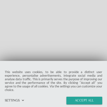
– Welcher Saug-Wisch-Roboter ist der bessere Kauf?
In diesem Vergleich zeigen wir die wichtigsten Unterschiede
zwischen dem Mova V50 Ultra Complete und dem Dreame
X50 Complete und klären, welches Modell in welchen
Disziplinen die Nase vorn hat.
Martin Bär
6477
5.0
|
07-29-2025
visibility
star_border
public
share
This website uses cookies, to be able to provide a distinct user
experience, personialise advertisements, integrate social media and
analyse data traffic. This is primarily serves the purpose of improving our
service and the performance of the site. By clicking "Accept all" you
agree to the usage of all cookies. Via the settings you can customize your
choice.
keyboard_arrow_down
SETTINGS
ACCEPT ALL