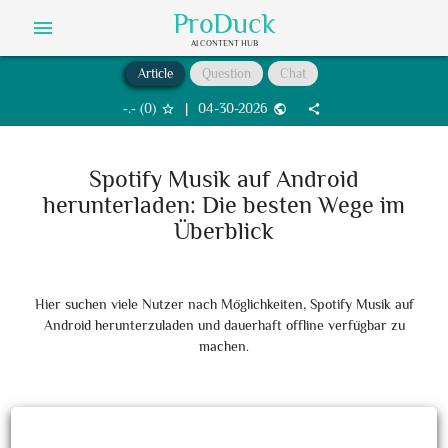
ProDuck
menu
AI CONTENT HUB
Article
Question
Chat
‐.‐
(
0
)
|
04-30-2026
star_border
public
share
Spotify Musik auf Android
herunterladen: Die besten Wege im
Überblick
Hier suchen viele Nutzer nach Möglichkeiten, Spotify Musik auf
Android herunterzuladen und dauerhaft offline verfügbar zu
machen.