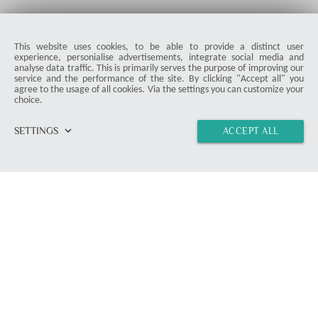
This website uses cookies, to be able to provide a distinct user
experience, personialise advertisements, integrate social media and
analyse data traffic. This is primarily serves the purpose of improving our
service and the performance of the site. By clicking "Accept all" you
agree to the usage of all cookies. Via the settings you can customize your
choice.
keyboard_arrow_down
SETTINGS
ACCEPT ALL
home
vertical_align_top
import_contacts
link