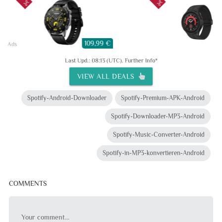
109,99 €
1
Ads
Last Upd.: 08:13 (UTC).
Further Info*
VIEW ALL DEALS
Spotify-Android-Downloader
Spotify-Premium-APK-Android
Spotify-Downloader-MP3-Android
Spotify-Music-Converter-Android
Spotify-in-MP3-konvertieren-Android
COMMENTS
Your comment...