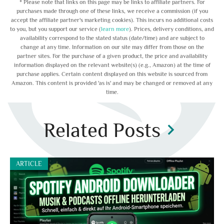
* Please note that links on this page may be links to affiliate partners. For
purchases made through one of these links, we receive a commission (if you
accept the affiliate partner's marketing cookies). This incurs no additional costs
to you, but you support our service (
learn more
). Prices, delivery conditions, and
availability correspond to the stated status (date/time) and are subject to
change at any time. Information on our site may differ from those on the
partner sites. For the purchase of a given product, the price and availability
information displayed on the relevant website(s) (e.g., Amazon) at the time of
purchase applies. Certain content displayed on this website is sourced from
Amazon. This content is provided 'as is' and may be changed or removed at any
time.
Related Posts
chevron_right
ARTICLE