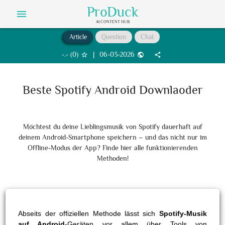
ProDuck
menu
AI CONTENT HUB
Article
Question
Chat
‐.‐
(
0
)
|
06-03-2026
star_border
public
share
Beste Spotify Android Downlaoder
Möchtest du deine Lieblingsmusik von Spotify dauerhaft auf
deinem Android-Smartphone speichern – und das nicht nur im
Offline-Modus der App? Finde hier alle funktionierenden
Methoden!
Abseits der offiziellen Methode lässt sich
Spotify-Musik
auf Android
-Geräten vor allem über Tools von