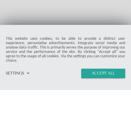
This website uses cookies, to be able to provide a distinct user
experience, personialise advertisements, integrate social media and
analyse data traffic. This is primarily serves the purpose of improving our
service and the performance of the site. By clicking "Accept all" you
agree to the usage of all cookies. Via the settings you can customize your
choice.
ProDuck
keyboard_arrow_down
SETTINGS
ACCEPT ALL
home
vertical_align_top
import_contacts
link
© 2026 ProDuck. All Rights Reserved.
email
Contact Form
location_on
Munich
Members & Readers
Article Overview
Instructions
Deals