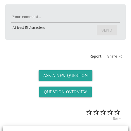
Your comment...
At least 15 characters
SEND
Report
Share
share
ASK A NEW QUESTION
QUESTION OVERVIEW
Rate