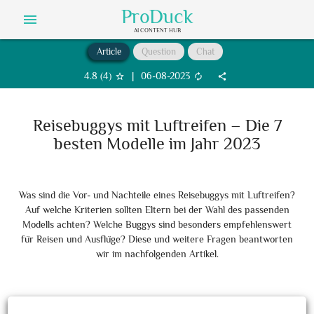
ProDuck
menu
AI CONTENT HUB
Article
Question
Chat
4.8
(
4
)
|
06-08-2023
star_border
autorenew
share
Reisebuggys mit Luftreifen – Die 7
besten Modelle im Jahr 2023
Was sind die Vor- und Nachteile eines Reisebuggys mit Luftreifen?
Auf welche Kriterien sollten Eltern bei der Wahl des passenden
Modells achten? Welche Buggys sind besonders empfehlenswert
für Reisen und Ausflüge? Diese und weitere Fragen beantworten
wir im nachfolgenden Artikel.