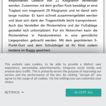
empfohlenen Gewicht von 22 Kilogramm verwendet
werden. Zusammen mit dem großen Korb bewältigt er eine
Traglast von insgesamt 25 Kilogramm und ist damit sehr
lange nutzbar. Er kann schnell zusammengefaltet werden
und lässt sich dank der Trageschleife leicht transportieren.
Auch das Verstellen der Rückenlehne und der Fußablage
gestaltet sich unkompliziert. Für ein Nickerchen kann die
Rückenlehne in Handumdrehen in eine gemütliche
Liegeposition gebracht werden. Mit dem gepolsterten 5-
Punkt-Gurt und dem Schutzbügel ist Ihr Kind zudem
bestens im Buggy gesichert.
This website uses cookies, to be able to provide a distinct user
experience, personialise advertisements, integrate social media and
analyse data traffic. This is primarily serves the purpose of improving our
service and the performance of the site. By clicking "Accept all" you
agree to the usage of all cookies. Via the settings you can customize your
choice.
keyboard_arrow_down
SETTINGS
ACCEPT ALL
home
vertical_align_top
import_contacts
link
Hauck Buggy Rapid 4D AIR (bis 25 kg) - mit Luftreifen,