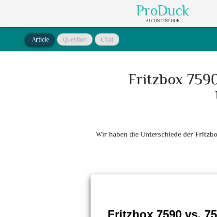
ProDuck
AI CONTENT HUB
Article
Question
Chat
Fritzbox 7590
Wir haben die Unterschiede der Fritzb
Fritzbox 7590 vs. 7