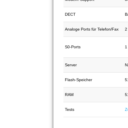
DECT
B
Analoge Ports für Telefon/Fax
2
S0-Ports
1
Server
N
Flash-Speicher
5
RAM
5
Tests
Z