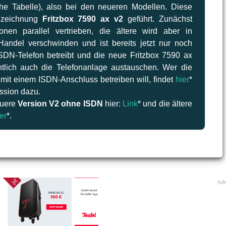
he Tabelle), also bei den neueren Modellen. Diese
ezeichnung
Fritzbox 7590 ax v2
geführt. Zunächst
nen parallel vertrieben, die ältere wird aber in
andel verschwinden und ist bereits jetzt nur noch
ISDN-Telefon betreibt und die neue Fritzbox 7590 ax
htlich auch die Telefonanlage austauschen. Wer die
mit einem ISDN-Anschluss betreiben will, findet
hier
*
ssion dazu.
euere
Version V2 ohne ISDN
hier:
Link
* und die ältere
er
*.
Ad