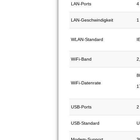
LAN-Ports
4
LAN-Geschwindigkeit
1
WLAN-Standard
I
WiFi-Band
2
8
WiFi-Datenrate
1
USB-Ports
2
USB-Standard
U
Modem-Support
3