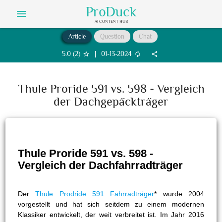
ProDuck
menu
AI CONTENT HUB
Article
Question
Chat
5.0
(
2
)
|
01-13-2024
star_border
autorenew
share
Thule Proride 591 vs. 598 - Vergleich
der Dachgepäckträger
Thule Proride 591 vs. 598 -
Vergleich der Dachfahrradträger
Der
Thule Prodride 591 Fahrradträger
* wurde 2004
vorgestellt und hat sich seitdem zu einem modernen
Klassiker entwickelt, der weit verbreitet ist. Im Jahr 2016