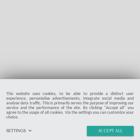
Artikel stellen wir verschiedene Spotify Ripper vor und zeigen,
worauf man bei der Auswahl achten sollte.
Master Henrik Schmidt
145
5.0
|
07-24-2026
visibility
star_border
public
share
This website uses cookies, to be able to provide a distinct user
experience, personialise advertisements, integrate social media and
analyse data traffic. This is primarily serves the purpose of improving our
service and the performance of the site. By clicking "Accept all" you
agree to the usage of all cookies. Via the settings you can customize your
choice.
keyboard_arrow_down
SETTINGS
ACCEPT ALL