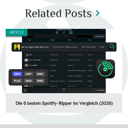
Related Posts
chevron_right
ARTICLE
Die 6 besten Spotify-Ripper im Vergleich (2026)
Ein Spotify Ripper ist ein Programm, mit dem sich Audioinhalte
von Spotify aufnehmen oder konvertieren lassen. In diesem