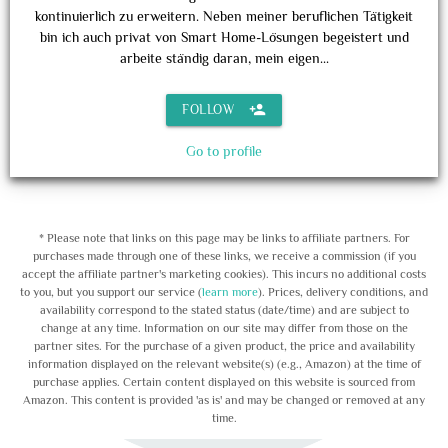
kontinuierlich zu erweitern. Neben meiner beruflichen Tätigkeit
bin ich auch privat von Smart Home-Lösungen begeistert und
arbeite ständig daran, mein eigen...
person_add
FOLLOW
Go to profile
* Please note that links on this page may be links to affiliate partners. For
purchases made through one of these links, we receive a commission (if you
accept the affiliate partner's marketing cookies). This incurs no additional costs
to you, but you support our service (
learn more
). Prices, delivery conditions, and
availability correspond to the stated status (date/time) and are subject to
change at any time. Information on our site may differ from those on the
partner sites. For the purchase of a given product, the price and availability
information displayed on the relevant website(s) (e.g., Amazon) at the time of
purchase applies. Certain content displayed on this website is sourced from
Amazon. This content is provided 'as is' and may be changed or removed at any
time.