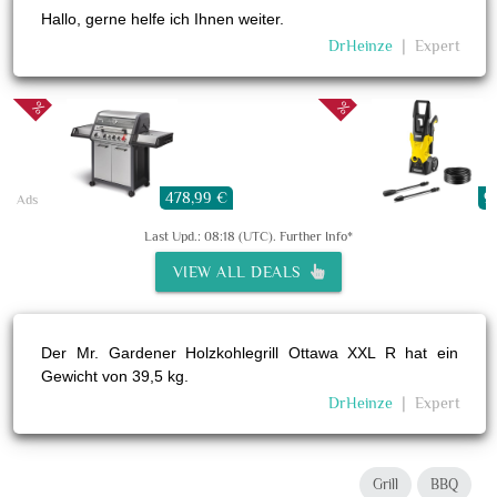
Hallo, gerne helfe ich Ihnen weiter.
DrHeinze
❘
Expert
478,99 €
9
Ads
Last Upd.: 08:18 (UTC).
Further Info*
VIEW ALL DEALS
Der Mr. Gardener Holzkohlegrill Ottawa XXL R hat ein
Gewicht von 39,5 kg.
DrHeinze
❘
Expert
Grill
BBQ