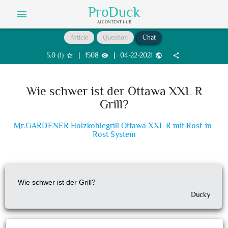
ProDuck
menu
AI CONTENT HUB
Article
Question
Chat
5.0
(
1
)
|
1508
|
04-22-2021
star_border
visibility
public
share
Wie schwer ist der Ottawa XXL R
Grill?
Mr.GARDENER Holzkohlegrill Ottawa XXL R mit Rost-in-
Rost System
Wie schwer ist der Grill?
Ducky