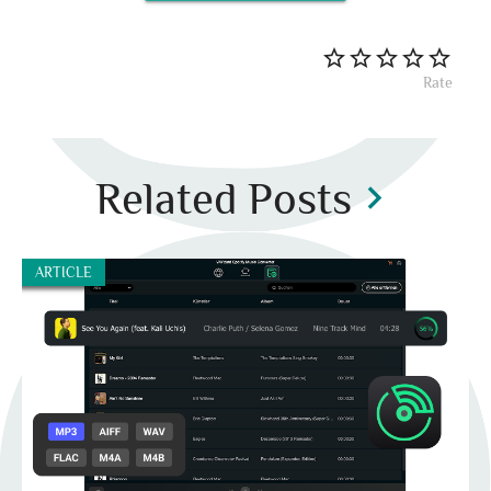
Rate
Related Posts
chevron_right
ARTICLE