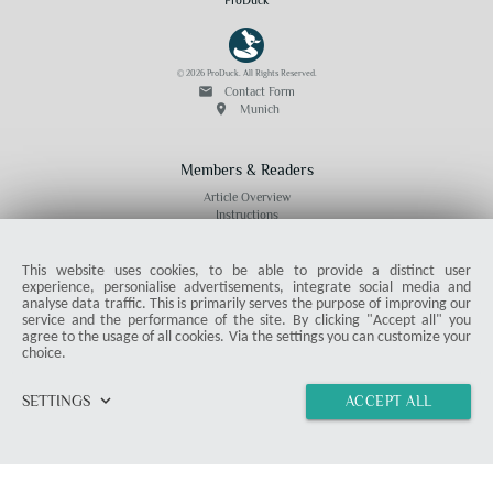
ProDuck
© 2026 ProDuck. All Rights Reserved.
email
Contact Form
location_on
Munich
Members & Readers
Article Overview
Instructions
Deals
This website uses cookies, to be able to provide a distinct user
experience, personialise advertisements, integrate social media and
analyse data traffic. This is primarily serves the purpose of improving our
service and the performance of the site. By clicking "Accept all" you
agree to the usage of all cookies. Via the settings you can customize your
Misc
choice.
Product Test
Press
keyboard_arrow_down
SETTINGS
ACCEPT ALL
Terms and Conditions
Data Security
home
vertical_align_top
import_contacts
chat
link
Imprint