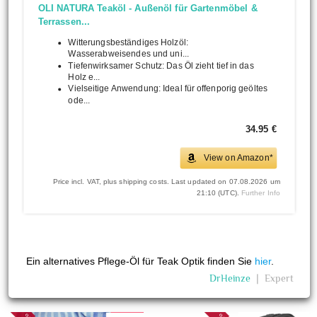
OLI NATURA Teaköl - Außenöl für Gartenmöbel &
Terrassen...
Witterungsbeständiges Holzöl:
Wasserabweisendes und uni...
Tiefenwirksamer Schutz: Das Öl zieht tief in das
Holz e...
Vielseitige Anwendung: Ideal für offenporig geöltes
ode...
34.95 €
View on Amazon*
Price incl. VAT, plus shipping costs. Last updated on 07.08.2026 um
21:10 (UTC).
Further Info
Ein alternatives Pflege-Öl für Teak Optik finden Sie
hier
.
DrHeinze
❘
Expert