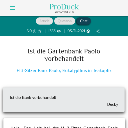
ProDuck
menu
AI CONTENT HUB
Article
Question
Chat
5.0
(
1
)
|
1353
|
03-31-2021
star_border
visibility
public
share
Ist die Gartenbank Paolo
vorbehandelt
H 3-Sitzer Bank Paolo, Eukalypthus in Teakoptik
Ist die Bank vorbehandelt
Ducky
Hallo. Das Holz bei der H 3-Sitzer Gartenbank Paolo