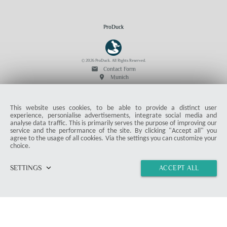
ProDuck
© 2026 ProDuck. All Rights Reserved.
email
Contact Form
location_on
Munich
Members & Readers
This website uses cookies, to be able to provide a distinct user
experience, personialise advertisements, integrate social media and
Article Overview
analyse data traffic. This is primarily serves the purpose of improving our
Instructions
service and the performance of the site. By clicking "Accept all" you
Deals
agree to the usage of all cookies. Via the settings you can customize your
choice.
keyboard_arrow_down
SETTINGS
ACCEPT ALL
Misc
home
vertical_align_top
import_contacts
chat
link
Product Test
Press
Terms and Conditions
Data Security