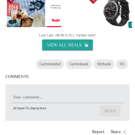
20
Ads
Last Upd.: 08:18 (UTC).
Further Info*
VIEW ALL DEALS
Gartenmöbel
Gartenbank
Sitzbank
H3
COMMENTS
Your comment...
At least 15 characters
SEND
Report
Share
share