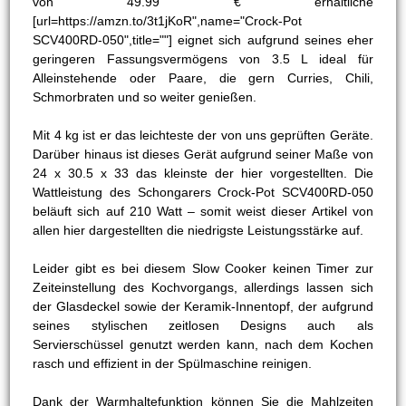
von 49.99 € erhältliche
[url=https://amzn.to/3t1jKoR",name="Crock-Pot
SCV400RD-050",title=""] eignet sich aufgrund seines eher
geringeren Fassungsvermögens von 3.5 L ideal für
Alleinstehende oder Paare, die gern Curries, Chili,
Schmorbraten und so weiter genießen.
Mit 4 kg ist er das leichteste der von uns geprüften Geräte.
Darüber hinaus ist dieses Gerät aufgrund seiner Maße von
24 x 30.5 x 33 das kleinste der hier vorgestellten. Die
Wattleistung des Schongarers Crock-Pot SCV400RD-050
beläuft sich auf 210 Watt – somit weist dieser Artikel von
allen hier dargestellten die niedrigste Leistungsstärke auf.
Leider gibt es bei diesem Slow Cooker keinen Timer zur
Zeiteinstellung des Kochvorgangs, allerdings lassen sich
der Glasdeckel sowie der Keramik-Innentopf, der aufgrund
seines stylischen zeitlosen Designs auch als
Servierschüssel genutzt werden kann, nach dem Kochen
rasch und effizient in der Spülmaschine reinigen.
Dank der Warmhaltefunktion können Sie die Mahlzeiten