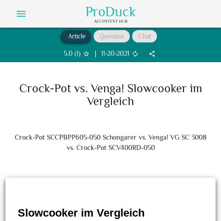
ProDuck
menu
AI CONTENT HUB
Article
Question
Chat
5.0
(
1
)
|
11-20-2021
star_border
autorenew
share
Crock-Pot vs. Venga! Slowcooker im
Vergleich
Crock-Pot SCCPBPP605-050 Schongarer vs. Venga! VG SC 3008
vs. Crock-Pot SCV400RD-050
Slowcooker im Vergleich