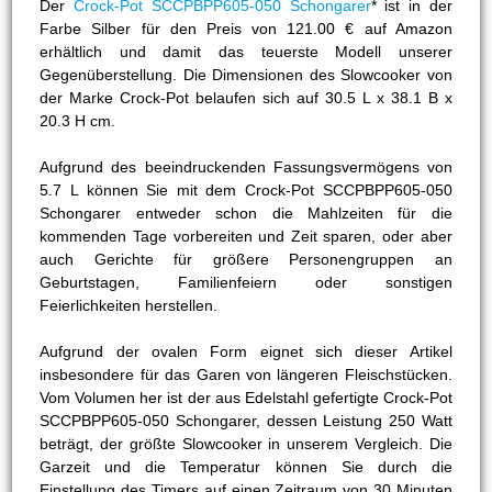
Der
Crock-Pot SCCPBPP605-050 Schongarer
* ist in der
Farbe Silber für den Preis von 121.00 € auf Amazon
erhältlich und damit das teuerste Modell unserer
Gegenüberstellung. Die Dimensionen des Slowcooker von
der Marke Crock-Pot belaufen sich auf 30.5 L x 38.1 B x
20.3 H cm.
Aufgrund des beeindruckenden Fassungsvermögens von
5.7 L können Sie mit dem Crock-Pot SCCPBPP605-050
Schongarer entweder schon die Mahlzeiten für die
kommenden Tage vorbereiten und Zeit sparen, oder aber
auch Gerichte für größere Personengruppen an
Geburtstagen, Familienfeiern oder sonstigen
Feierlichkeiten herstellen.
Aufgrund der ovalen Form eignet sich dieser Artikel
insbesondere für das Garen von längeren Fleischstücken.
Vom Volumen her ist der aus Edelstahl gefertigte Crock-Pot
SCCPBPP605-050 Schongarer, dessen Leistung 250 Watt
beträgt, der größte Slowcooker in unserem Vergleich. Die
Garzeit und die Temperatur können Sie durch die
Einstellung des Timers auf einen Zeitraum von 30 Minuten