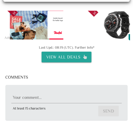
20
Ads
Last Upd.: 08:19 (UTC).
Further Info*
VIEW ALL DEALS
COMMENTS
Your comment...
At least 15 characters
SEND