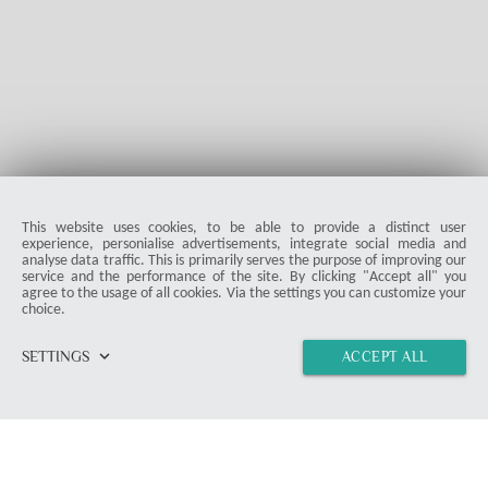
128
5.0
|
07-24-2026
visibility
star_border
public
share
This website uses cookies, to be able to provide a distinct user
experience, personialise advertisements, integrate social media and
analyse data traffic. This is primarily serves the purpose of improving our
service and the performance of the site. By clicking "Accept all" you
agree to the usage of all cookies. Via the settings you can customize your
choice.
keyboard_arrow_down
SETTINGS
ACCEPT ALL
home
vertical_align_top
import_contacts
link