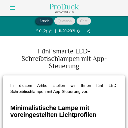
ProDuck
menu
AI CONTENT HUB
Article
Question
Chat
5.0
(
2
)
|
11-20-2021
star_border
autorenew
share
Fünf smarte LED-
Schreibtischlampen mit App-
Steuerung
In diesem Artikel stellen wir Ihnen fünf LED-
Schreibtischlampen mit App-Steuerung vor.
Minimalistische Lampe mit
voreingestellten Lichtprofilen