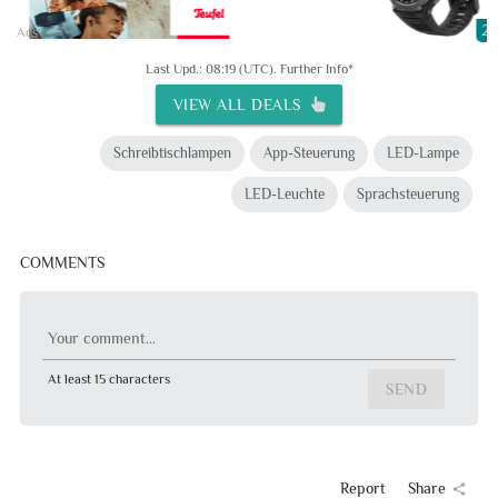
20
Ads
Last Upd.: 08:19 (UTC).
Further Info*
VIEW ALL DEALS
Schreibtischlampen
App-Steuerung
LED-Lampe
LED-Leuchte
Sprachsteuerung
COMMENTS
Your comment...
At least 15 characters
SEND
Report
Share
share