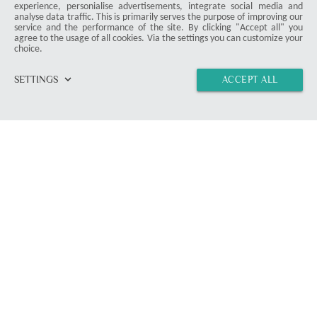
experience, personialise advertisements, integrate social media and
analyse data traffic. This is primarily serves the purpose of improving our
service and the performance of the site. By clicking "Accept all" you
agree to the usage of all cookies. Via the settings you can customize your
choice.
keyboard_arrow_down
SETTINGS
ACCEPT ALL
home
vertical_align_top
import_contacts
link
ProDuck
© 2026 ProDuck. All Rights Reserved.
email
Contact Form
location_on
Munich