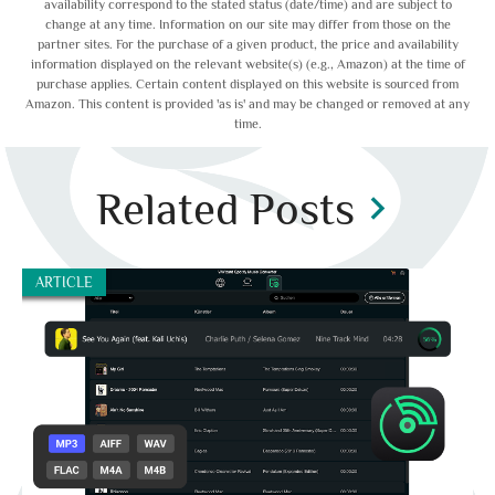
availability correspond to the stated status (date/time) and are subject to
change at any time. Information on our site may differ from those on the
partner sites. For the purchase of a given product, the price and availability
information displayed on the relevant website(s) (e.g., Amazon) at the time of
purchase applies. Certain content displayed on this website is sourced from
Amazon. This content is provided 'as is' and may be changed or removed at any
time.
Related Posts
chevron_right
ARTICLE