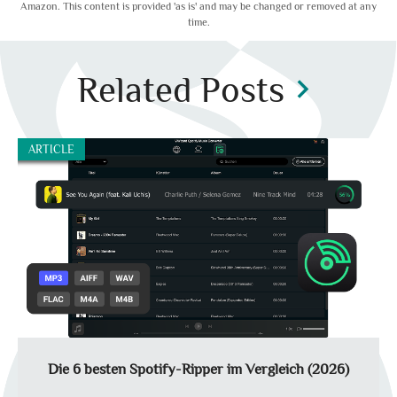
Amazon. This content is provided 'as is' and may be changed or removed at any
time.
Related Posts
chevron_right
ARTICLE
Die 6 besten Spotify-Ripper im Vergleich (2026)