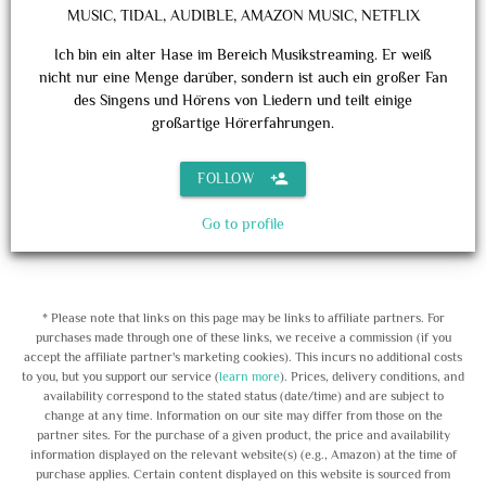
MUSIC, TIDAL, AUDIBLE, AMAZON MUSIC, NETFLIX
Ich bin ein alter Hase im Bereich Musikstreaming. Er weiß
nicht nur eine Menge darüber, sondern ist auch ein großer Fan
des Singens und Hörens von Liedern und teilt einige
großartige Hörerfahrungen.
person_add
FOLLOW
Go to profile
* Please note that links on this page may be links to affiliate partners. For
purchases made through one of these links, we receive a commission (if you
accept the affiliate partner's marketing cookies). This incurs no additional costs
to you, but you support our service (
learn more
). Prices, delivery conditions, and
availability correspond to the stated status (date/time) and are subject to
change at any time. Information on our site may differ from those on the
partner sites. For the purchase of a given product, the price and availability
information displayed on the relevant website(s) (e.g., Amazon) at the time of
purchase applies. Certain content displayed on this website is sourced from