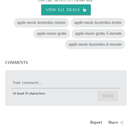
Last Upd.: 08:14 (UTC).
Further Info*
VIEW ALL DEALS
apple-music-kostenlos-nutzen
apple-music-kostenlos-testen
apple-music-gratis
apple-music-gratis-3-monate
apple-music-kostenlos-6-monate
COMMENTS
Your comment...
At least 15 characters
SEND
Report
Share
share