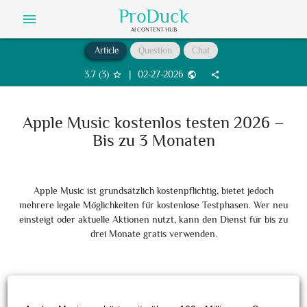
ProDuck
menu
AI CONTENT HUB
Article
Question
Chat
3.7
(
3
)
|
02-27-2026
star_border
public
share
Apple Music kostenlos testen 2026 –
Bis zu 3 Monaten
Apple Music ist grundsätzlich kostenpflichtig, bietet jedoch
mehrere legale Möglichkeiten für kostenlose Testphasen. Wer neu
einsteigt oder aktuelle Aktionen nutzt, kann den Dienst für bis zu
drei Monate gratis verwenden.