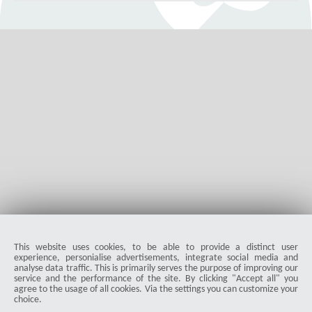
Ein Spotify Ripper ist ein Programm, mit dem sich Audioinhalte
von Spotify aufnehmen oder konvertieren lassen. In diesem
Artikel stellen wir verschiedene Spotify Ripper vor und zeigen,
worauf man bei der Auswahl achten sollte.
Master Henrik Schmidt
118
5.0
|
07-24-2026
visibility
star_border
public
share
This website uses cookies, to be able to provide a distinct user
experience, personialise advertisements, integrate social media and
analyse data traffic. This is primarily serves the purpose of improving our
service and the performance of the site. By clicking "Accept all" you
agree to the usage of all cookies. Via the settings you can customize your
choice.