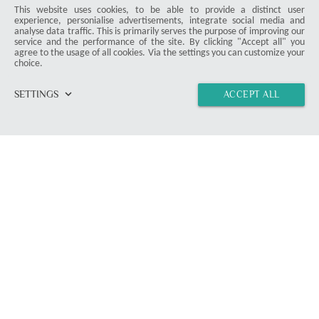
This website uses cookies, to be able to provide a distinct user
experience, personialise advertisements, integrate social media and
analyse data traffic. This is primarily serves the purpose of improving our
service and the performance of the site. By clicking "Accept all" you
agree to the usage of all cookies. Via the settings you can customize your
choice.
keyboard_arrow_down
SETTINGS
ACCEPT ALL
home
vertical_align_top
import_contacts
link