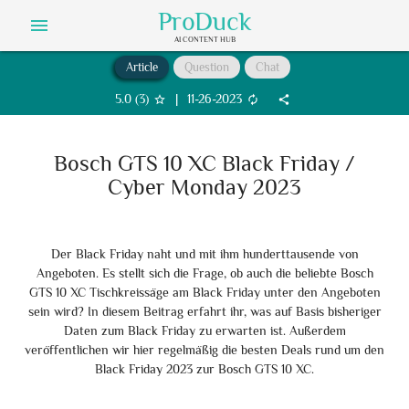
ProDuck
menu
AI CONTENT HUB
Article
Question
Chat
5.0
(
3
)
|
11-26-2023
star_border
autorenew
share
Bosch GTS 10 XC Black Friday /
Cyber Monday 2023
Der Black Friday naht und mit ihm hunderttausende von
Angeboten. Es stellt sich die Frage, ob auch die beliebte Bosch
GTS 10 XC Tischkreissäge am Black Friday unter den Angeboten
sein wird? In diesem Beitrag erfahrt ihr, was auf Basis bisheriger
Daten zum Black Friday zu erwarten ist. Außerdem
veröffentlichen wir hier regelmäßig die besten Deals rund um den
Black Friday 2023 zur Bosch GTS 10 XC.