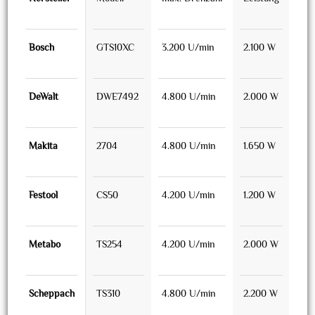
Bosch
GTS10XC
3.200 U/min
2.100 W
38 
DeWalt
DWE7492
4.800 U/min
2.000 W
26,
Makita
2704
4.800 U/min
1.650 W
34 
Festool
CS50
4.200 U/min
1.200 W
22 
Metabo
TS254
4.200 U/min
2.000 W
33 
Scheppach
TS310
4.800 U/min
2.200 W
57 