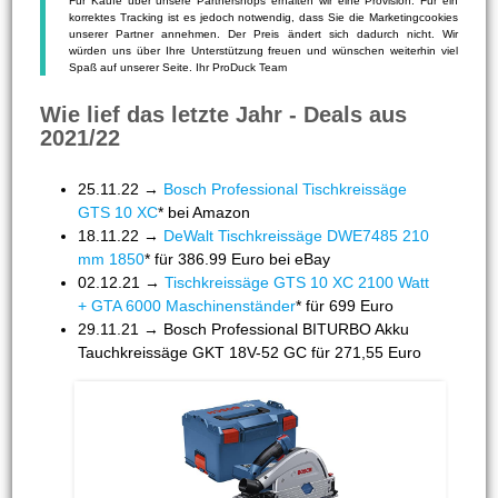
Für Käufe über unsere Partnershops erhalten wir eine Provision. Für ein
korrektes Tracking ist es jedoch notwendig, dass Sie die Marketingcookies
unserer Partner annehmen. Der Preis ändert sich dadurch nicht. Wir
würden uns über Ihre Unterstützung freuen und wünschen weiterhin viel
Spaß auf unserer Seite. Ihr ProDuck Team
Wie lief das letzte Jahr - Deals aus
2021/22
25.11.22 →
Bosch Professional Tischkreissäge
GTS 10 XC
* bei Amazon
18.11.22 →
DeWalt Tischkreissäge DWE7485 210
mm 1850
* für 386.99 Euro bei eBay
02.12.21 →
Tischkreissäge GTS 10 XC 2100 Watt
+ GTA 6000 Maschinenständer
* für 699 Euro
29.11.21 → Bosch Professional BITURBO Akku
Tauchkreissäge GKT 18V-52 GC für 271,55 Euro