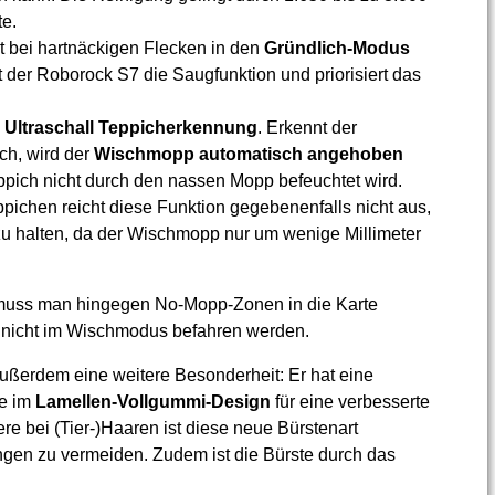
e.
t bei hartnäckigen Flecken in den
Gründlich-Modus
rt der Roborock S7 die Saugfunktion und priorisiert das
e
Ultraschall Teppicherkennung
. Erkennt der
ch, wird der
Wischmopp automatisch angehoben
eppich nicht durch den nassen Mopp befeuchtet wird.
ppichen reicht diese Funktion gegebenenfalls nicht aus,
u halten, da der Wischmopp nur um wenige Millimeter
.
uss man hingegen No-Mopp-Zonen in die Karte
e nicht im Wischmodus befahren werden.
ußerdem eine weitere Besonderheit: Er hat eine
te im
Lamellen-Vollgummi-Design
für eine verbesserte
e bei (Tier-)Haaren ist diese neue Bürstenart
gen zu vermeiden. Zudem ist die Bürste durch das