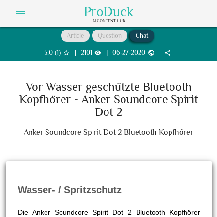
ProDuck
menu
AI CONTENT HUB
Article
Question
Chat
5.0
(
1
)
|
2101
|
06-27-2020
star_border
visibility
public
share
Vor Wasser geschützte Bluetooth
Kopfhörer - Anker Soundcore Spirit
Dot 2
Anker Soundcore Spirit Dot 2 Bluetooth Kopfhörer
Wasser- / Spritzschutz
Die Anker Soundcore Spirit Dot 2 Bluetooth Kopfhörer