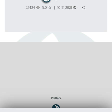
22424
5.0
|
10-31-2021
visibility
star_border
public
share
ProDuck