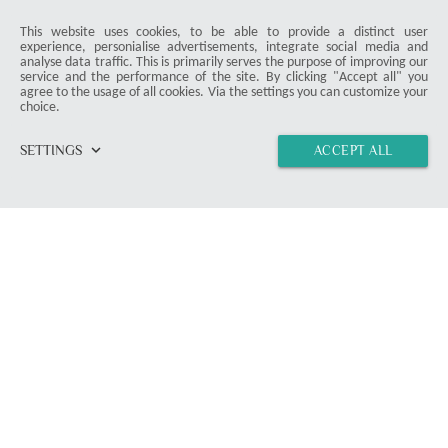
© 2026 ProDuck. All Rights Reserved.
email
Contact Form
This website uses cookies, to be able to provide a distinct user
location_on
Munich
experience, personialise advertisements, integrate social media and
analyse data traffic. This is primarily serves the purpose of improving our
service and the performance of the site. By clicking "Accept all" you
agree to the usage of all cookies. Via the settings you can customize your
Members & Readers
choice.
Article Overview
Instructions
keyboard_arrow_down
SETTINGS
ACCEPT ALL
Deals
home
vertical_align_top
import_contacts
link
Misc
Product Test
Press
Terms and Conditions
Data Security
Imprint