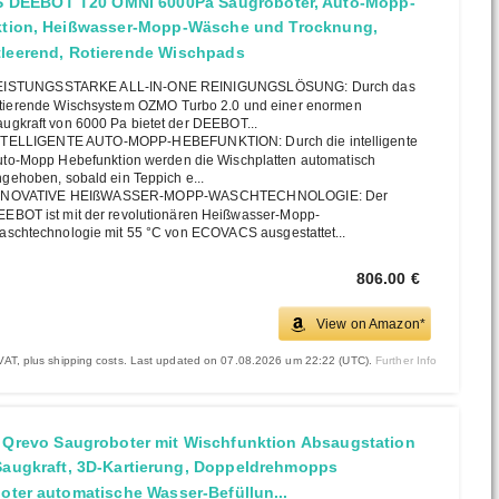
DEEBOT T20 OMNI 6000Pa Saugroboter, Auto-Mopp-
tion, Heißwasser-Mopp-Wäsche und Trocknung,
tleerend, Rotierende Wischpads
EISTUNGSSTARKE ALL-IN-ONE REINIGUNGSLÖSUNG: Durch das
tierende Wischsystem OZMO Turbo 2.0 und einer enormen
ugkraft von 6000 Pa bietet der DEEBOT...
NTELLIGENTE AUTO-MOPP-HEBEFUNKTION: Durch die intelligente
to-Mopp Hebefunktion werden die Wischplatten automatisch
gehoben, sobald ein Teppich e...
NNOVATIVE HEIßWASSER-MOPP-WASCHTECHNOLOGIE: Der
EBOT ist mit der revolutionären Heißwasser-Mopp-
schtechnologie mit 55 °C von ECOVACS ausgestattet...
806.00 €
View on Amazon*
. VAT, plus shipping costs. Last updated on 07.08.2026 um 22:22 (UTC).
Further Info
 Qrevo Saugroboter mit Wischfunktion Absaugstation
Saugkraft, 3D-Kartierung, Doppeldrehmopps
oter automatische Wasser-Befüllun...