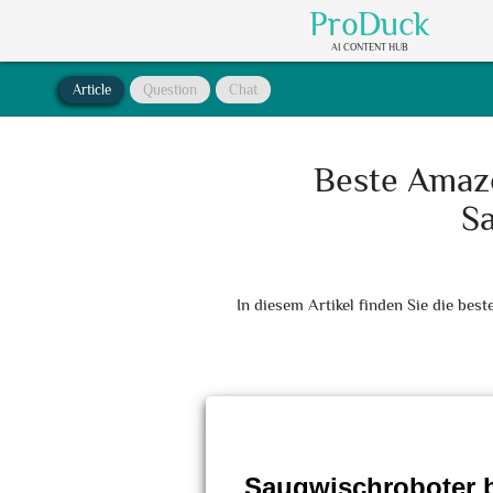
ProDuck
AI CONTENT HUB
Article
Question
Chat
Beste Amaz
S
In diesem Artikel finden Sie die b
Saugwischroboter 