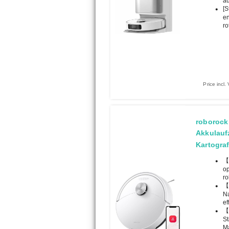
au
[S
en
ro
Price incl
roborock
Akkulaufz
Kartograf
【
op
ro
【I
Na
ef
【2
St
Ma