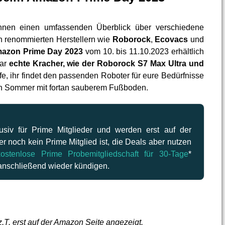
 Ihnen einen umfassenden Überblick über verschiedene
 renommierten Herstellern wie
Roborock
,
Ecovacs
und
azon Prime Day 2023
vom 10. bis 11.10.2023 erhältlich
aar
echte Kracher, wie der Roborock S7 Max Ultra und
ffe, ihr findet den passenden Roboter für eure Bedürfnisse
n Sommer mit fortan sauberem Fußboden.
siv für Prime Mitglieder und werden erst auf der
 noch kein Prime Mitglied ist, die Deals aber nutzen
kostenlose Prime Probemitgliedschaft für 30-Tage
*
 anschließend wieder kündigen.
z.T. erst auf der Amazon Seite angezeigt.