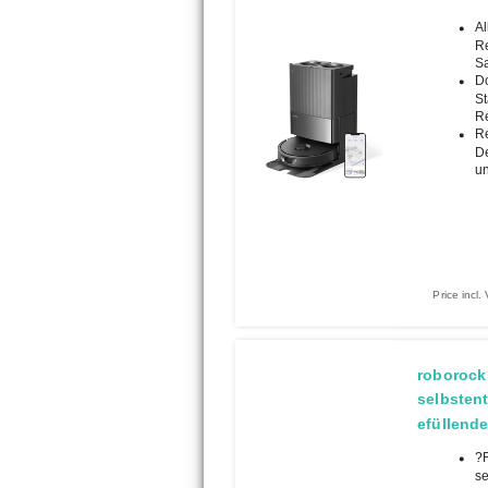
Al
Re
Sa
Do
St
Re
R
De
un
Price incl
roborock
selbsten
efüllende
?F
se