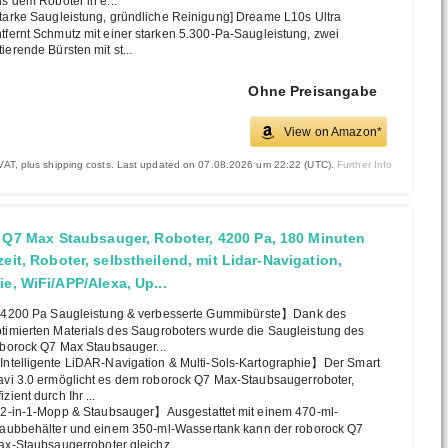
s dem Roboter in e...
tarke Saugleistung, gründliche Reinigung] Dreame L10s Ultra
tfernt Schmutz mit einer starken 5.300-Pa-Saugleistung, zwei
tierende Bürsten mit st...
Ohne Preisangabe
View on Amazon*
. VAT, plus shipping costs. Last updated on 07.08.2026 um 22:22 (UTC).
Further Info
 Q7 Max Staubsauger, Roboter, 4200 Pa, 180 Minuten
eit, Roboter, selbstheilend, mit Lidar-Navigation,
ie, WiFi/APP/Alexa, Up...
4200 Pa Saugleistung & verbesserte Gummibürste】Dank des
timierten Materials des Saugroboters wurde die Saugleistung des
borock Q7 Max Staubsauger...
ntelligente LiDAR-Navigation & Multi-Sols-Kartographie】Der Smart
vi 3.0 ermöglicht es dem roborock Q7 Max-Staubsaugerroboter,
fizient durch Ihr ...
-in-1-Mopp & Staubsauger】Ausgestattet mit einem 470-ml-
aubbehälter und einem 350-ml-Wassertank kann der roborock Q7
x-Staubsaugerroboter gleichz...