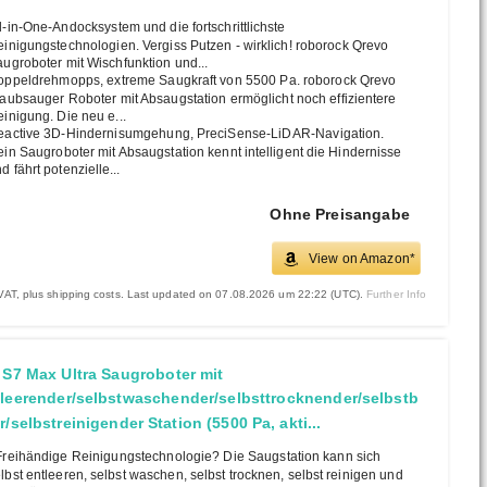
l-in-One-Andocksystem und die fortschrittlichste
inigungstechnologien. Vergiss Putzen - wirklich! roborock Qrevo
ugroboter mit Wischfunktion und...
ppeldrehmopps, extreme Saugkraft von 5500 Pa. roborock Qrevo
aubsauger Roboter mit Absaugstation ermöglicht noch effizientere
inigung. Die neu e...
eactive 3D-Hindernisumgehung, PreciSense-LiDAR-Navigation.
in Saugroboter mit Absaugstation kennt intelligent die Hindernisse
d fährt potenzielle...
Ohne Preisangabe
View on Amazon*
. VAT, plus shipping costs. Last updated on 07.08.2026 um 22:22 (UTC).
Further Info
 S7 Max Ultra Saugroboter mit
tleerender/selbstwaschender/selbsttrocknender/selbstb
r/selbstreinigender Station (5500 Pa, akti...
reihändige Reinigungstechnologie? Die Saugstation kann sich
lbst entleeren, selbst waschen, selbst trocknen, selbst reinigen und