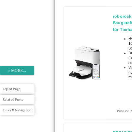
roborock
Saugkraft
für Tier
Hy
10
Sc
Du
Co
so
Vi
«
MORE...
nu
mi
Top of Page
Related Posts
Links & Navigation
Price incl