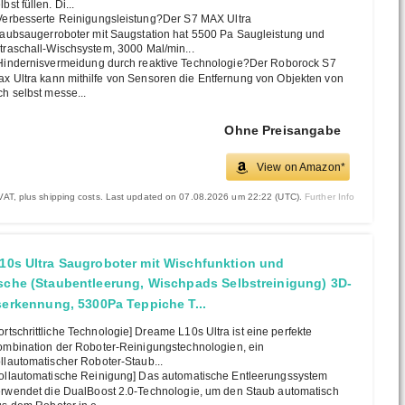
lbst füllen. Di...
erbesserte Reinigungsleistung?Der S7 MAX Ultra
aubsaugerroboter mit Saugstation hat 5500 Pa Saugleistung und
traschall-Wischsystem, 3000 Mal/min...
indernisvermeidung durch reaktive Technologie?Der Roborock S7
x Ultra kann mithilfe von Sensoren die Entfernung von Objekten von
ch selbst messe...
Ohne Preisangabe
View on Amazon*
. VAT, plus shipping costs. Last updated on 07.08.2026 um 22:22 (UTC).
Further Info
10s Ultra Saugroboter mit Wischfunktion und
sche (Staubentleerung, Wischpads Selbstreinigung) 3D-
serkennung, 5300Pa Teppiche T...
ortschrittliche Technologie] Dreame L10s Ultra ist eine perfekte
mbination der Roboter-Reinigungstechnologien, ein
llautomatischer Roboter-Staub...
ollautomatische Reinigung] Das automatische Entleerungssystem
rwendet die DualBoost 2.0-Technologie, um den Staub automatisch