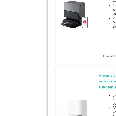
se
?V
St
Ul
?H
Ma
si
Price incl
dreame L
automati
Hinderni
[F
Ko
vo
[V
ve