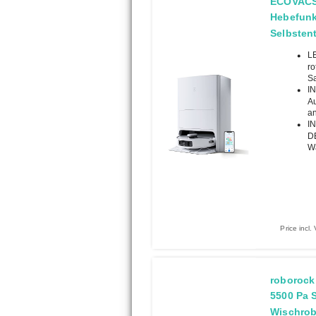
ECOVACS 
Hebefunk
Selbsten
L
ro
Sa
I
Au
an
I
DE
Wa
Price incl
roborock
5500 Pa 
Wischrob