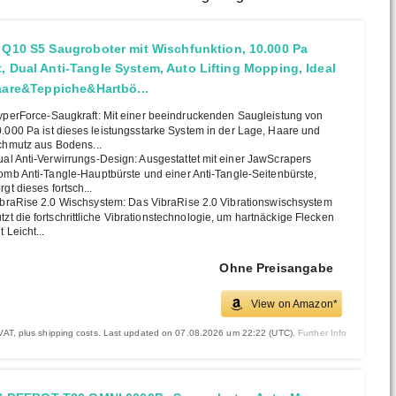
 Q10 S5 Saugroboter mit Wischfunktion, 10.000 Pa
, Dual Anti-Tangle System, Auto Lifting Mopping, Ideal
haare&Teppiche&Hartbö...
perForce-Saugkraft: Mit einer beeindruckenden Saugleistung von
.000 Pa ist dieses leistungsstarke System in der Lage, Haare und
hmutz aus Bodens...
al Anti-Verwirrungs-Design: Ausgestattet mit einer JawScrapers
mb Anti-Tangle-Hauptbürste und einer Anti-Tangle-Seitenbürste,
rgt dieses fortsch...
braRise 2.0 Wischsystem: Das VibraRise 2.0 Vibrationswischsystem
tzt die fortschrittliche Vibrationstechnologie, um hartnäckige Flecken
t Leicht...
Ohne Preisangabe
View on Amazon*
. VAT, plus shipping costs. Last updated on 07.08.2026 um 22:22 (UTC).
Further Info