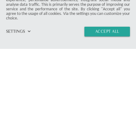
experience, personialise advertisements, integrate social media and
analyse data traffic. This is primarily serves the purpose of improving our
service and the performance of the site. By clicking "Accept all" you
MMandzel
agree to the usage of all cookies. Via the settings you can customize your
choice.
5517
5.0
|
05-27-2024
visibility
star_border
public
share
keyboard_arrow_down
SETTINGS
ACCEPT ALL
home
vertical_align_top
import_contacts
link