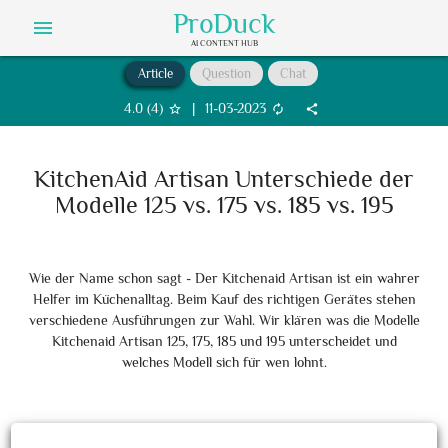
ProDuck
menu
AI CONTENT HUB
Article
Question
Chat
4.0
(
4
)
|
11-03-2023
star_border
autorenew
share
KitchenAid Artisan Unterschiede der
Modelle 125 vs. 175 vs. 185 vs. 195
Wie der Name schon sagt - Der Kitchenaid Artisan ist ein wahrer
Helfer im Küchenalltag. Beim Kauf des richtigen Gerätes stehen
verschiedene Ausführungen zur Wahl. Wir klären was die Modelle
Kitchenaid Artisan 125, 175, 185 und 195 unterscheidet und
welches Modell sich für wen lohnt.