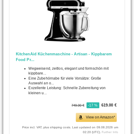
KitchenAid Küchenmaschine - Artisan - Kippbarem
Food Pr...
Wegweisend, zeitlos, elegant und formschön mit
kippbare...
Eine Zubehörnabe für viele Vorsätze: Große
Auswahl an o...
Exzellente Leistung: Schnelle Zubereitung von
kleinen u...
619.00 €
-17 %
749.00 €
View on Amazon*
Price incl. VAT, plus shipping costs. Last updated on 09.08.2026 um
02:20 (UTC).
Further Info