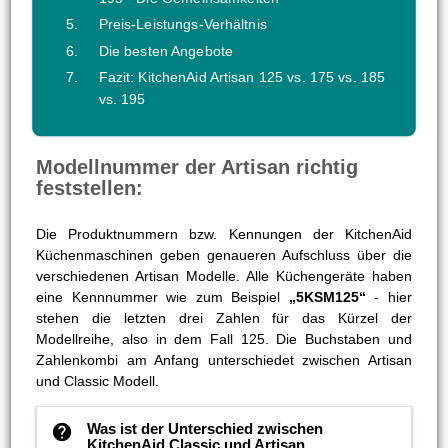
Preis-Leistungs-Verhältnis
Die besten Angebote
Fazit: KitchenAid Artisan 125 vs. 175 vs. 185
vs. 195
Modellnummer der Artisan richtig
feststellen:
Die Produktnummern bzw. Kennungen der KitchenAid
Küchenmaschinen geben genaueren Aufschluss über die
verschiedenen Artisan Modelle. Alle Küchengeräte haben
eine Kennnummer wie zum Beispiel
„5KSM125“
- hier
stehen die letzten drei Zahlen für das Kürzel der
Modellreihe, also in dem Fall 125. Die Buchstaben und
Zahlenkombi am Anfang unterschiedet zwischen Artisan
und Classic Modell.
Was ist der Unterschied zwischen
help
KitchenAid Classic und Artisan