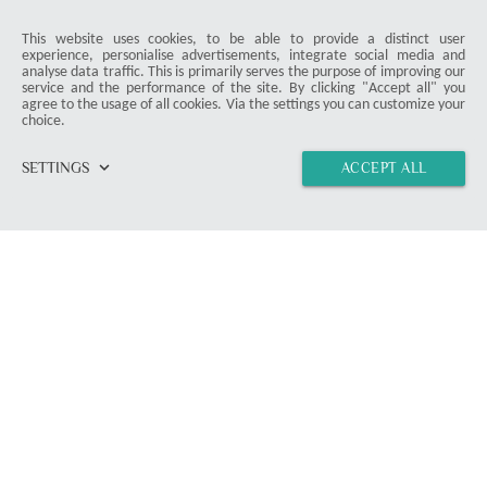
This website uses cookies, to be able to provide a distinct user
experience, personialise advertisements, integrate social media and
analyse data traffic. This is primarily serves the purpose of improving our
service and the performance of the site. By clicking "Accept all" you
agree to the usage of all cookies. Via the settings you can customize your
choice.
keyboard_arrow_down
SETTINGS
ACCEPT ALL
home
vertical_align_top
import_contacts
link
ProDuck