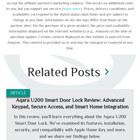
accept the affiliate partner's marketing cookies). This incurs no additional costs
to you, but you support our service (
learn more
). Prices, delivery conditions, and
availability correspond to the stated status (date/time) and are subject to
change at any time. Information on our site may differ from those on the
partner sites. For the purchase of a given product, the price and availability
information displayed on the relevant website(s) (e.g., Amazon) at the time of
purchase applies. Certain content displayed on this website is sourced from
Amazon. This content is provided 'as is' and may be changed or removed at any
time.
Related Posts
chevron_right
ARTICLE
Aqara U200 Smart Door Lock Review: Advanced
Keypad, Secure Access, and Smart Home Integration
In this review, you’ll learn everything about the Aqara U200
Smart Door Lock. We’ve examined its features, installation,
security, and compatibility with Apple Home Key and more,
and we share our findings below.