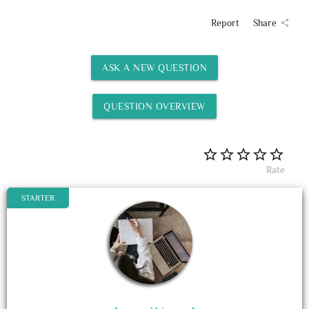
Report
Share
share
ASK A NEW QUESTION
QUESTION OVERVIEW
Rate
STARTER