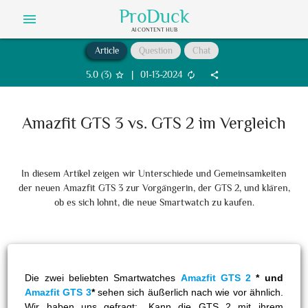
ProDuck
menu
AI CONTENT HUB
Article
Question
Chat
5.0
(
3
)
|
01-13-2024
star_border
autorenew
share
Amazfit GTS 3 vs. GTS 2 im Vergleich
In diesem Artikel zeigen wir Unterschiede und Gemeinsamkeiten
der neuen Amazfit GTS 3 zur Vorgängerin, der GTS 2, und klären,
ob es sich lohnt, die neue Smartwatch zu kaufen.
Die zwei beliebten Smartwatches
Amazfit GTS 2
* und
Amazfit GTS 3
*
sehen sich äußerlich nach wie vor ähnlich.
Wir haben uns gefragt: „Kann die GTS 2 mit ihrem