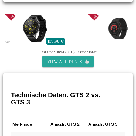
109,99 €
1
Ads
Last Upd.: 08:14 (UTC).
Further Info*
VIEW ALL DEALS
Technische Daten: GTS 2 vs.
GTS 3
Merkmale
Amazfit GTS 2
Amazfit GTS 3