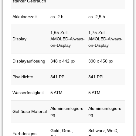
starker Gebrauch
Akkuladezeit
ca. 2 h
ca. 2,5 h
1,65-Zoll-
1,75-Zoll-
Display
AMOLED-Always-
AMOLED-Always-
on-Display
on-Display
Displayauflösung
348 x 442 px
390 x 450 px
Pixeldichte
341 PPI
341 PPI
Wasserfestigkeit
5 ATM
5 ATM
Aluminiumlegieru
Aluminiumlegieru
Gehäuse Material
ng
ng
Gold, Grau,
Schwarz, Weiß,
Farbdesigns