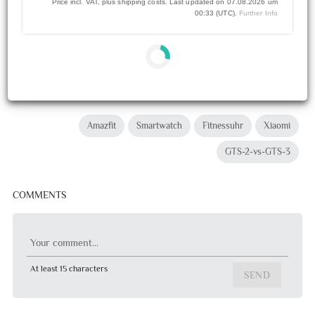
Price incl. VAT, plus shipping costs. Last updated on 07.08.2026 um
00:33 (UTC).
Further Info
Amazfit
Smartwatch
Fitnessuhr
Xiaomi
GTS-2-vs-GTS-3
COMMENTS
Your comment...
At least 15 characters
SEND