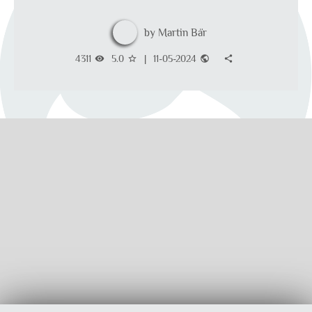
Martin Bär
4311
5.0
|
11-05-2024
visibility
star_border
public
share