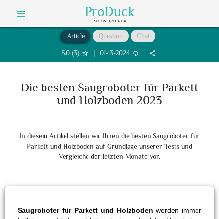
ProDuck
menu
AI CONTENT HUB
Article
Question
Chat
5.0
(
3
)
|
01-13-2024
star_border
autorenew
share
Die besten Saugroboter für Parkett
und Holzboden 2023
In diesem Artikel stellen wir Ihnen die besten Saugroboter für
Parkett und Holzboden auf Grundlage unserer Tests und
Vergleiche der letzten Monate vor.
Saugroboter für Parkett und Holzboden
werden immer