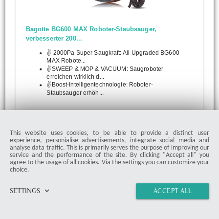
Bagotte BG600 MAX Roboter-Staubsauger,
verbesserter 200...
✌ 2000Pa Super Saugkraft: All-Upgraded BG600
MAX Robote...
✌SWEEP & MOP & VACUUM: Saugroboter
erreichen wirklich d...
✌Boost-Intelligentechnologie: Roboter-
Staubsauger erhöh...
Ohne Preisangabe
View on Amazon*
This website uses cookies, to be able to provide a distinct user
experience, personialise advertisements, integrate social media and
analyse data traffic. This is primarily serves the purpose of improving our
Price incl. VAT, plus shipping costs. Last updated on 08.08.2026 um
service and the performance of the site. By clicking "Accept all" you
12:02 (UTC).
Further Info
agree to the usage of all cookies. Via the settings you can customize your
choice.
Saugroboter ZACO V4
keyboard_arrow_down
SETTINGS
ACCEPT ALL
home
vertical_align_top
import_contacts
link
Beim Zaco V4 handelt sich um einen bürstenlosen
Saugroboter mit Direktabsaugung, der sich aufgrund