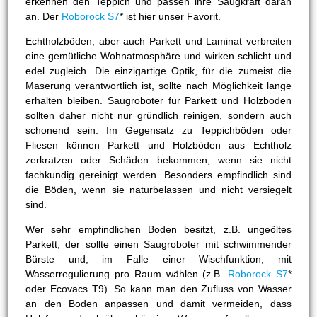
erkennen den Teppich und passen ihre Saugkraft daran
an. Der
Roborock S7
* ist hier unser Favorit.
Echtholzböden, aber auch Parkett und Laminat verbreiten
eine gemütliche Wohnatmosphäre und wirken schlicht und
edel zugleich. Die einzigartige Optik, für die zumeist die
Maserung verantwortlich ist, sollte nach Möglichkeit lange
erhalten bleiben. Saugroboter für Parkett und Holzboden
sollten daher nicht nur gründlich reinigen, sondern auch
schonend sein. Im Gegensatz zu Teppichböden oder
Fliesen können Parkett und Holzböden aus Echtholz
zerkratzen oder Schäden bekommen, wenn sie nicht
fachkundig gereinigt werden. Besonders empfindlich sind
die Böden, wenn sie naturbelassen und nicht versiegelt
sind.
Wer sehr empfindlichen Boden besitzt, z.B. ungeöltes
Parkett, der sollte einen Saugroboter mit schwimmender
Bürste und, im Falle einer Wischfunktion, mit
Wasserregulierung pro Raum wählen (z.B.
Roborock S7
*
oder Ecovacs T9). So kann man den Zufluss von Wasser
an den Boden anpassen und damit vermeiden, dass