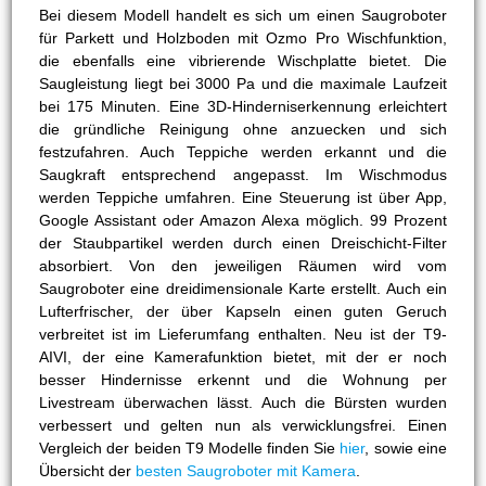
Bei diesem Modell handelt es sich um einen Saugroboter
für Parkett und Holzboden mit Ozmo Pro Wischfunktion,
die ebenfalls eine vibrierende Wischplatte bietet. Die
Saugleistung liegt bei 3000 Pa und die maximale Laufzeit
bei 175 Minuten. Eine 3D-Hinderniserkennung erleichtert
die gründliche Reinigung ohne anzuecken und sich
festzufahren. Auch Teppiche werden erkannt und die
Saugkraft entsprechend angepasst. Im Wischmodus
werden Teppiche umfahren. Eine Steuerung ist über App,
Google Assistant oder Amazon Alexa möglich. 99 Prozent
der Staubpartikel werden durch einen Dreischicht-Filter
absorbiert. Von den jeweiligen Räumen wird vom
Saugroboter eine dreidimensionale Karte erstellt. Auch ein
Lufterfrischer, der über Kapseln einen guten Geruch
verbreitet ist im Lieferumfang enthalten. Neu ist der T9-
AIVI, der eine Kamerafunktion bietet, mit der er noch
besser Hindernisse erkennt und die Wohnung per
Livestream überwachen lässt. Auch die Bürsten wurden
verbessert und gelten nun als verwicklungsfrei. Einen
Vergleich der beiden T9 Modelle finden Sie
hier
, sowie eine
Übersicht der
besten Saugroboter mit Kamera
.