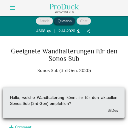
ProDuck
menu
AI CONTENT HUB
Article
Question
Chat
4608
|
12-14-2020
visibility
public
share
Geeignete Wandhalterungen für den
Sonos Sub
Sonos Sub (3rd Gen. 2020)
Hallo, welche Wandhalterung könnt ihr für den aktuellen
Sonos Sub (3rd Gen) empfehlen?
SilDes
add
Comment