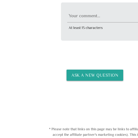
Your comment...
At least 15 characters
ASK A NEW QUESTION
* Please note that links on this page may be links to affi
accept the affiliate partner's marketing cookies). This 