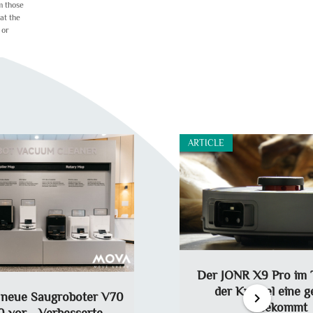
m those
at the
 or
ARTICLE
Der JONR X9 Pro im 
der Krümel eine g
chevron_right
t neue Saugroboter V70
bekommt