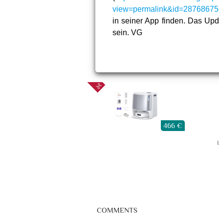
view=permalink&id=2876867
in seiner App finden. Das Upda
sein. VG
466 €
COMMENTS