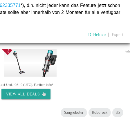
562335771
*), d.h. nicht jeder kann das Feature jetzt schon
te sollte aber innerhalb von 2 Monaten für alle verfügbar
DrHeinze
❘
Expert
Ad
Last Upd.: 08:19 (UTC).
Further Info*
VIEW ALL DEALS
Saugroboter
Roborock
S5