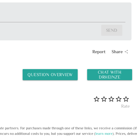
SEND
Report
Share
share
CHAT WITH
QUESTION OVERVIEW
DRHEINZE
Rate
liate partners. For purchases made through one of these links, we receive a commission (i
incurs no additional costs to you, but you support our service (
learn more
). Prices, delive