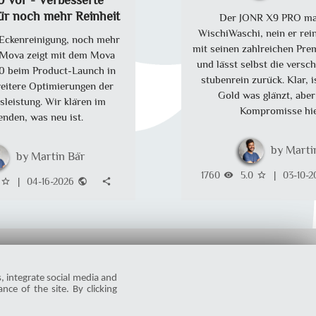
 vor - Verbesserte
ür noch mehr Reinheit
Der JONR X9 PRO ma
WischiWaschi, nein er rein
Eckenreinigung, noch mehr
mit seinen zahlreichen Pr
 Mova zeigt mit dem Mova
und lässt selbst die vers
0 beim Product-Launch in
stubenrein zurück. Klar, is
itere Optimierungen der
Gold was glänzt, aber
sleistung. Wir klären im
Kompromisse hier
enden, was neu ist.
Marti
Martin Bär
1760
5.0
|
03-10-2
visibility
star_border
|
04-16-2026
star_border
public
share
s, integrate social media and
nce of the site. By clicking