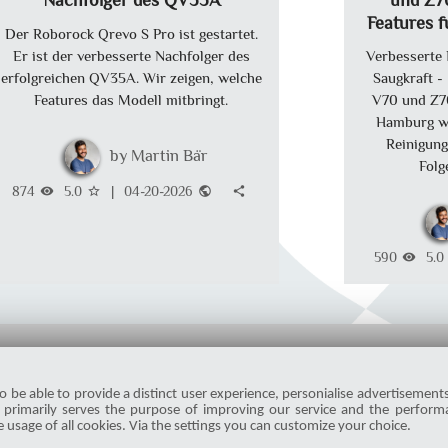
Nachfolger des QV35A
und Z70
Features f
Der Roborock Qrevo S Pro ist gestartet.
Er ist der verbesserte Nachfolger des
Verbesserte 
erfolgreichen QV35A. Wir zeigen, welche
Saugkraft -
Features das Modell mitbringt.
V70 und Z7
Hamburg we
Reinigung
Martin Bär
Folg
874
5.0
|
04-20-2026
visibility
star_border
public
share
590
5.0
visibility
o be able to provide a distinct user experience, personialise advertisement
is primarily serves the purpose of improving our service and the performa
e usage of all cookies. Via the settings you can customize your choice.