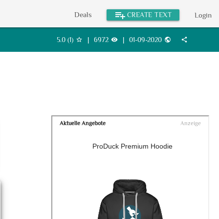
playlist_add
Deals
CREATE TEXT
Login
5.0
(
1
)
|
6972
|
01-09-2020
star_border
visibility
public
share
Aktuelle Angebote
Anzeige
ProDuck Premium Hoodie