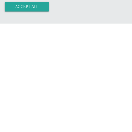
ACCEPT ALL
Misc
Product Test
Press
Terms and Conditions
Data Security
Imprint