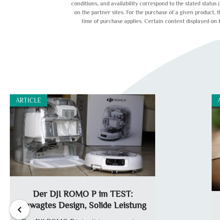
conditions, and availability correspond to the stated status
on the partner sites. For the purchase of a given product, 
time of purchase applies. Certain content displayed on 
ARTICLE
Der DJI ROMO P im TEST:
Gewagtes Design, Solide Leistung
chevron_left