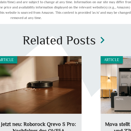
 (date/time) and are subject to change at any time. Information on our site may differ fro
the price and availability information displayed on the relevant website(s) (e.g., Amazon) 
this website is sourced from Amazon. This content is provided 'as is' and may be changed
removed at any time.
Related Posts
chevron_right
ARTICLE
ARTICLE
Jetzt neu: Roborock Qrevo S Pro:
Mova stell