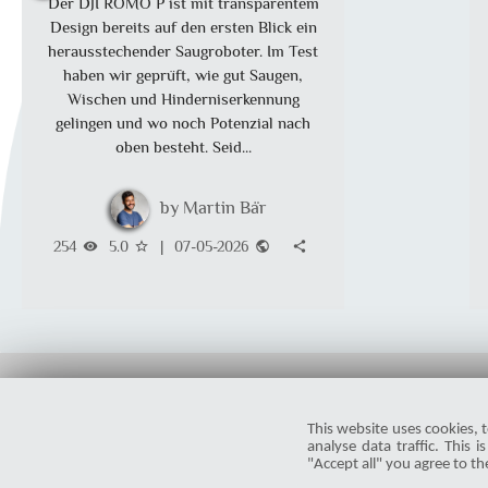
Der DJI ROMO P ist mit transparentem
Design bereits auf den ersten Blick ein
herausstechender Saugroboter. Im Test
haben wir geprüft, wie gut Saugen,
Wischen und Hinderniserkennung
gelingen und wo noch Potenzial nach
oben besteht. Seid...
Martin Bär
254
5.0
|
07-05-2026
visibility
star_border
public
share
This website uses cookies, t
analyse data traffic. This 
"Accept all" you agree to th