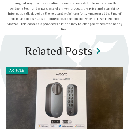
change at any time. Information on our site may differ from those on the
partner sites. For the purchase of a given product, the price and availability
information displayed on the relevant website(s) (e.g., Amazon) at the time of
purchase applies. Certain content displayed on this website is sourced from
Amazon. This content is provided 'as is' and may be changed or removed at any
time.
Related Posts
chevron_right
ARTICLE