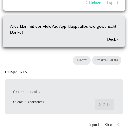
DrHeinze
❘
Expert
Alles klar, mit der FloleVac App klappt alles wie gewünscht.
Danke!
Ducky
Xiaomi
Smarte-Geräte
COMMENTS
Your comment...
At least 15 characters
SEND
Report
Share
share