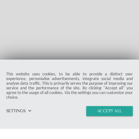
This website uses cookies, to be able to provide a distinct user
experience, personialise advertisements, integrate social media and
analyse data traffic. This is primarily serves the purpose of improving our
service and the performance of the site. By clicking "Accept all" you
agree to the usage of all cookies. Via the settings you can customize your
ProDuck
choice.
keyboard_arrow_down
SETTINGS
ACCEPT ALL
© 2026 ProDuck. All Rights Reserved.
email
Contact Form
home
vertical_align_top
import_contacts
chat
link
location_on
Munich