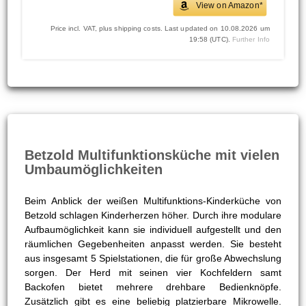
View on Amazon*
Price incl. VAT, plus shipping costs. Last updated on 10.08.2026 um
19:58 (UTC).
Further Info
Betzold Multifunktionsküche mit vielen
Umbaumöglichkeiten
Beim Anblick der weißen Multifunktions-Kinderküche von
Betzold schlagen Kinderherzen höher. Durch ihre modulare
Aufbaumöglichkeit kann sie individuell aufgestellt und den
räumlichen Gegebenheiten anpasst werden. Sie besteht
aus insgesamt 5 Spielstationen, die für große Abwechslung
sorgen. Der Herd mit seinen vier Kochfeldern samt
Backofen bietet mehrere drehbare Bedienknöpfe.
Zusätzlich gibt es eine beliebig platzierbare Mikrowelle.