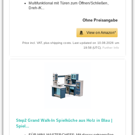
Multifunktional mit Türen zum Öffnen/Schließen,
Dreh-/K...
Ohne Preisangabe
View on Amazon*
Price incl. VAT, plus shipping costs. Last updated on 10.08.2026 um
19:58 (UTC).
Further Info
Step2 Grand Walk-In Spielküche aus Holz in Blau |
Spiel...