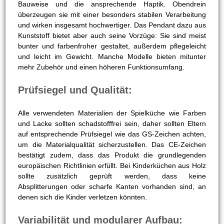
Bauweise und die ansprechende Haptik. Obendrein
überzeugen sie mit einer besonders stabilen Verarbeitung
und wirken insgesamt hochwertiger. Das Pendant dazu aus
Kunststoff bietet aber auch seine Vorzüge: Sie sind meist
bunter und farbenfroher gestaltet, außerdem pflegeleicht
und leicht im Gewicht. Manche Modelle bieten mitunter
mehr Zubehör und einen höheren Funktionsumfang.
Prüfsiegel und Qualität:
Alle verwendeten Materialien der Spielküche wie Farben
und Lacke sollten schadstofffrei sein, daher sollten Eltern
auf entsprechende Prüfsiegel wie das GS-Zeichen achten,
um die Materialqualität sicherzustellen. Das CE-Zeichen
bestätigt zudem, dass das Produkt die grundlegenden
europäischen Richtlinien erfüllt. Bei Kinderküchen aus Holz
sollte zusätzlich geprüft werden, dass keine
Absplitterungen oder scharfe Kanten vorhanden sind, an
denen sich die Kinder verletzen könnten.
Variabilität und modularer Aufbau: