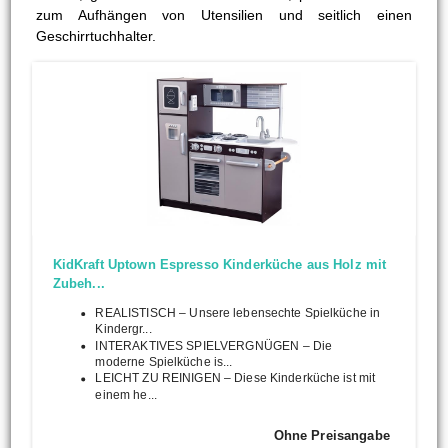
zum Aufhängen von Utensilien und seitlich einen
Geschirrtuchhalter.
KidKraft Uptown Espresso Kinderküche aus Holz mit
Zubeh...
REALISTISCH – Unsere lebensechte Spielküche in
Kindergr...
INTERAKTIVES SPIELVERGNÜGEN – Die
moderne Spielküche is...
LEICHT ZU REINIGEN – Diese Kinderküche ist mit
einem he...
Ohne Preisangabe