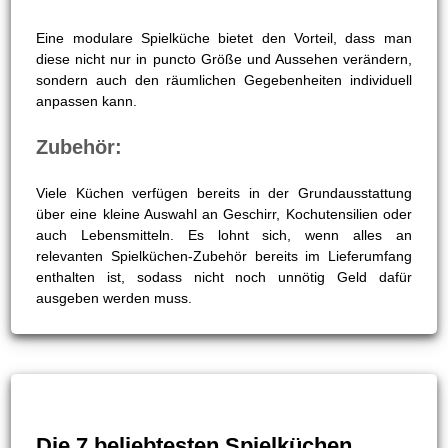
Eine modulare Spielküche bietet den Vorteil, dass man
diese nicht nur in puncto Größe und Aussehen verändern,
sondern auch den räumlichen Gegebenheiten individuell
anpassen kann.
Zubehör:
Viele Küchen verfügen bereits in der Grundausstattung
über eine kleine Auswahl an Geschirr, Kochutensilien oder
auch Lebensmitteln. Es lohnt sich, wenn alles an
relevanten Spielküchen-Zubehör bereits im Lieferumfang
enthalten ist, sodass nicht noch unnötig Geld dafür
ausgeben werden muss.
Die 7 beliebtesten Spielküchen