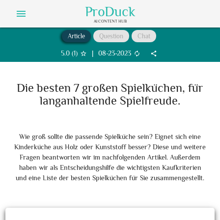
ProDuck
menu
AI CONTENT HUB
Article
Question
Chat
5.0
(
1
)
|
08-23-2023
star_border
autorenew
share
Die besten 7 großen Spielküchen, für
langanhaltende Spielfreude.
Wie groß sollte die passende Spielküche sein? Eignet sich eine
Kinderküche aus Holz oder Kunststoff besser? Diese und weitere
Fragen beantworten wir im nachfolgenden Artikel. Außerdem
haben wir als Entscheidungshilfe die wichtigsten Kaufkriterien
und eine Liste der besten Spielküchen für Sie zusammengestellt.