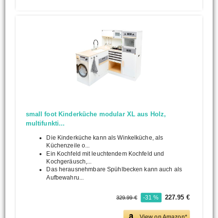
small foot Kinderküche modular XL aus Holz,
multifunkti...
Die Kinderküche kann als Winkelküche, als
Küchenzeile o...
Ein Kochfeld mit leuchtendem Kochfeld und
Kochgeräusch,...
Das herausnehmbare Spühlbecken kann auch als
Aufbewahru...
227.95 €
-31 %
329.99 €
View on Amazon*