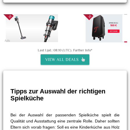
Ads
Last Upd.: 08:10 (UTC).
Further Info*
VIEW ALL DEALS
Tipps zur Auswahl der richtigen
Spielküche
Bei der Auswahl der passenden Spielküche spielt die
Qualität und Ausstattung eine zentrale Rolle. Daher sollten
Eltern sich vorab fragen: Soll es eine Kinderküche aus Holz