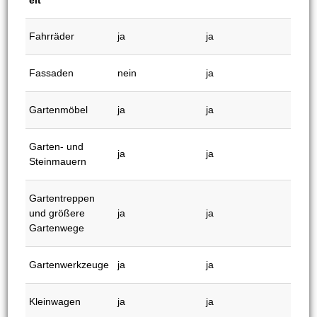
Zäune,
Gartenwege und
ja
ja
Steinplatten
Kärcher K5 vs. K7
Einsatzmöglichk
K5
K7
eit
Fahrräder
ja
ja
Fassaden
nein
ja
Gartenmöbel
ja
ja
Garten- und
ja
ja