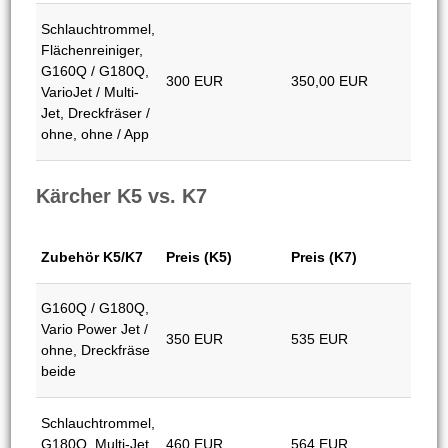
Zubehör K4/K5
Preis (K4)
Preis (K5)
Zubehör
Preis (K4)
Preis (K5)
G160Q / G180Q,
Vario Power Jet,
280 EUR
350 EUR
Dreckfräse
Schlauchtrommel,
Flächenreiniger,
G160Q / G180Q,
300 EUR
350,00 EUR
VarioJet / Multi-
Jet, Dreckfräser /
ohne, ohne / App
Kärcher K5 vs. K7