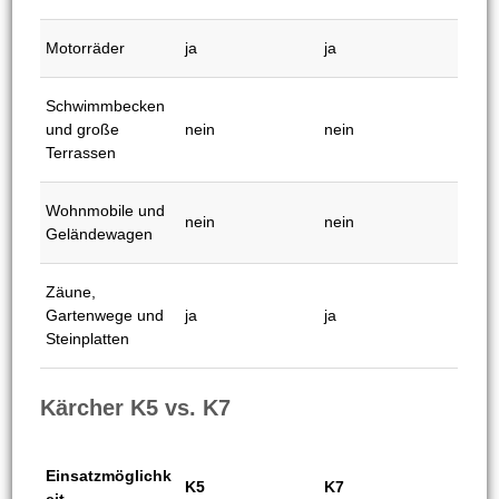
und größere
nein
ja
Gartenwege
Gartenwerkzeuge
ja
ja
Kleinwagen
ja
ja
Mittelklasseautos
nein
ja
und Kombis
Motorräder
ja
ja
Schwimmbecken
und große
nein
nein
Terrassen
Wohnmobile und
nein
nein
Geländewagen