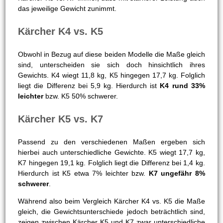
58,4 cm hoch ist, lauten die Maße beim K7 33,0 cm x 46,3
cm x 66,7 cm. Die Unterschiede lauten folglich, hinsichtlich
der Länge 2,5 cm, hinsichtlich der Breite 6,6 cm und
hinsichtlich der Höhe 8,3 cm.
Gewicht
Auch das Gewicht wirkt sich, je höher es ist, zu Lasten der
Handhabung aus. Jedoch gilt bei Kärcher K4 vs. K5 bzw.
Kärcher K5 vs. K7 immer, dass mit stärkerer Leistung auch
das jeweilige Gewicht zunimmt.
Kärcher K4 vs. K5
Obwohl in Bezug auf diese beiden Modelle die Maße gleich
sind, unterscheiden sie sich doch hinsichtlich ihres
Gewichts. K4 wiegt 11,8 kg, K5 hingegen 17,7 kg. Folglich
liegt die Differenz bei 5,9 kg. Hierdurch ist
K4 rund 33%
leichter
bzw. K5 50% schwerer.