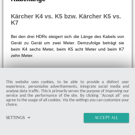
Kärcher K5 vs. K7
Mit zunehmender Leistung steigert sich auch der
Strombedarf eines entsprechenden Gerätes. So
verbraucht der K5 2.100 Watt und der K7 3.000 Watt. Die
Differenz beträgt folglich 900 Watt. Aufgrund der
Leistungsunterschiede benötigt der K5 30% weniger Strom
bzw. der K7 etwa 43% mehr.
Kabellänge
This website uses cookies, to be able to provide a distinct user
Kärcher K4 vs. K5 bzw. Kärcher K5 vs.
experience, personialise advertisements, integrate social media and
K7
analyse data traffic. This is primarily serves the purpose of improving our
service and the performance of the site. By clicking "Accept all" you
agree to the usage of all cookies. Via the settings you can customize your
Bei den drei HDRs steigert sich die Länge des Kabels von
choice.
Gerät zu Gerät um zwei Meter. Demzufolge beträgt sie
keyboard_arrow_down
beim K4 sechs Meter, beim K5 acht Meter und beim K7
SETTINGS
ACCEPT ALL
zehn Meter.
home
vertical_align_top
import_contacts
link