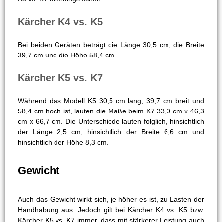
etwa
33% weniger Fläche säubert
bzw. der K7 50%
mehr.
Maße
Voluminösere Geräte sind zwar etwas umständlicher in der
Handhabung, erbringen dafür jedoch oft auch eine
merklich höhere Leistung. Bei dem Vergleich Kärcher K4
vs. K5 tritt dieser Umstand zwar nicht zutage, bei Kärcher
K5 vs. K7 allerdings schon.
Kärcher K4 vs. K5
Bei beiden Geräten beträgt die Länge 30,5 cm, die Breite
39,7 cm und die Höhe 58,4 cm.
Kärcher K5 vs. K7
Während das Modell K5 30,5 cm lang, 39,7 cm breit und