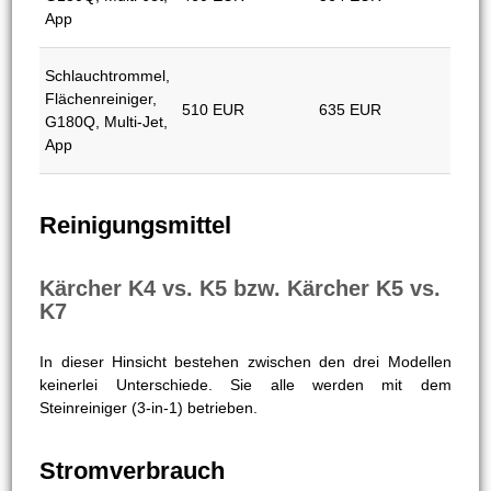
Zubehör K5/K7
Preis (K5)
Preis (K7)
G160Q / G180Q,
Vario Power Jet /
350 EUR
535 EUR
ohne, Dreckfräse
beide
Schlauchtrommel,
G180Q, Multi-Jet,
460 EUR
564 EUR
App
Schlauchtrommel,
Flächenreiniger,
510 EUR
635 EUR
G180Q, Multi-Jet,
App
Reinigungsmittel