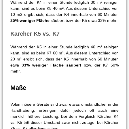
Eigenschaft Unterschiede deutlich. Damit potenzielle
Kundinnen und Kunden die Frage beantworten können,
welches Modell angesichts ihrer individuellen Bedürfnisse
das richtige ist, sollten sie auch überlegen, welche Größe
die Flächen aufweisen, die es zu reinigen gilt. Sind diese
eher klein, genügt oftmals auch ein eher kleines Gerät,
welches gleichzeitig weniger kostspielig ist.
Kärcher K4 vs. K5
Während der K4 in einer Stunde lediglich 30 m² reinigen
kann, sind es beim K5 40 m². Aus diesem Unterschied von
10 m2 ergibt sich, dass der K4 innerhalb von 60 Minuten
25% weniger Fläche
säubert bzw. der K5 etwa 33% mehr.
Kärcher K5 vs. K7
Während der K5 in einer Stunde lediglich 40 m² reinigen
kann, sind es beim K7 60 m². Aus diesem Unterschied von
20 m² ergibt sich, dass der K5 innerhalb von 60 Minuten