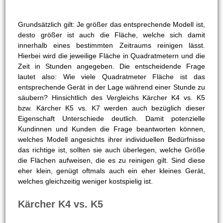
Kärcher K5 vs. K7
Beim K5 können 500 Liter Wasser pro Stunde gefördert
werden, beim K7 600 Liter. Folglich beträgt der
Unterschied 100 Liter
. In Prozenten ausgedrückt fördert
der K5 also ungefähr
17% weniger Wasser
bzw. der K7
20% mehr.
Größe der Einsatzfläche
Grundsätzlich gilt: Je größer das entsprechende Modell ist,
desto größer ist auch die Fläche, welche sich damit
innerhalb eines bestimmten Zeitraums reinigen lässt.
Hierbei wird die jeweilige Fläche in Quadratmetern und die
Zeit in Stunden angegeben. Die entscheidende Frage
lautet also: Wie viele Quadratmeter Fläche ist das
entsprechende Gerät in der Lage während einer Stunde zu
säubern? Hinsichtlich des Vergleichs Kärcher K4 vs. K5
bzw. Kärcher K5 vs. K7 werden auch bezüglich dieser