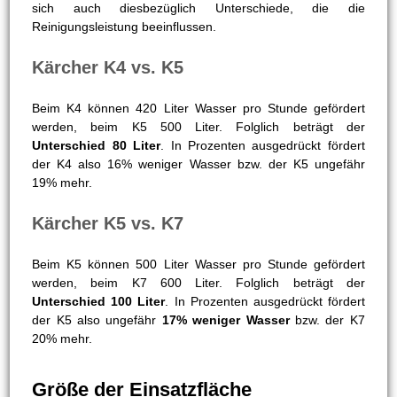
dieser Hinsicht um zirka
19% leistungsschwächer
bzw.
der K7 um rund 24% leistungsstärker ist.
Förderleistung
Hierunter ist die Menge an Wasser zu verstehen, welche
innerhalb einer bestimmten Zeit dem Gerät entströmt.
Angegeben wird dies in Litern pro Stunde. Bei Betrachtung
des Kärcher K4 vs. K5 bzw. Kärcher K5 vs. K7 ergeben
sich auch diesbezüglich Unterschiede, die die
Reinigungsleistung beeinflussen.
Kärcher K4 vs. K5
Beim K4 können 420 Liter Wasser pro Stunde gefördert
werden, beim K5 500 Liter. Folglich beträgt der
Unterschied 80 Liter
. In Prozenten ausgedrückt fördert
der K4 also 16% weniger Wasser bzw. der K5 ungefähr
19% mehr.