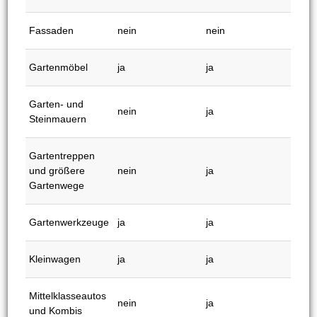
welche Einsatzmöglichkeiten sich das jeweilige Gerät
eignet, diverse Unterschiede zutage.
Kärcher K4 vs. K5
Einsatzmöglichk
K4
K5
eit
Fahrräder
ja
ja
Fassaden
nein
nein
Gartenmöbel
ja
ja
Garten- und
nein
ja
Steinmauern
Gartentreppen