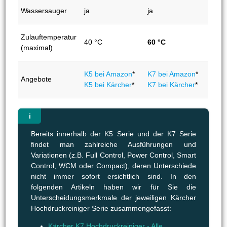
Wassersauger
ja
ja
Zulauftemperatur
40 °C
60 °C
(maximal)
K5 bei Amazon
*
K7 bei Amazon
*
Angebote
K5 bei Kärcher
*
K7 bei Kärcher
*
Bereits innerhalb der K5 Serie und der K7 Serie
findet man zahlreiche Ausführungen und
Variationen (z.B. Full Control, Power Control, Smart
Control, WCM oder Compact), deren Unterschiede
nicht immer sofort ersichtlich sind. In den
folgenden Artikeln haben wir für Sie die
Unterscheidungsmerkmale der jeweiligen Kärcher
Hochdruckreiniger Serie zusammengefasst:
Kärcher K7 Hochdruckreiniger - Alle