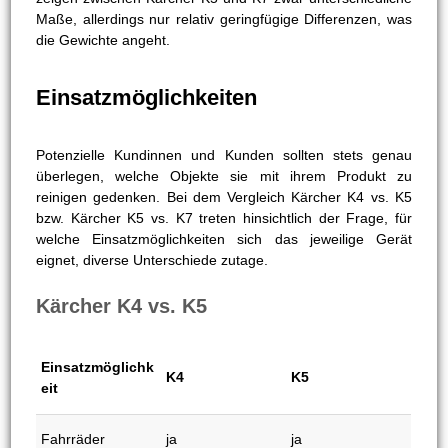
Kärcher K5 vs. K7
Passend zu den verschiedenen Maßen ergeben sich
hierbei auch unterschiedliche Gewichte. K5 wiegt 17,7 kg,
K7 hingegen 19,1 kg. Folglich liegt die Differenz bei 1,4 kg.
Hierdurch ist K5 etwa 7% leichter bzw.
K7 ungefähr 8%
schwerer
.
Während also beim Vergleich Kärcher K4 vs. K5 die Maße
gleich, die Gewichtsunterschiede jedoch beträchtlich sind,
zeigen zwischen Kärcher K5 und K7 zwar unterschiedliche
Maße, allerdings nur relativ geringfügige Differenzen, was
die Gewichte angeht.
Einsatzmöglichkeiten
Potenzielle Kundinnen und Kunden sollten stets genau
überlegen, welche Objekte sie mit ihrem Produkt zu
reinigen gedenken. Bei dem Vergleich Kärcher K4 vs. K5
bzw. Kärcher K5 vs. K7 treten hinsichtlich der Frage, für