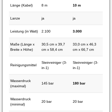
Länge (Kabel)
8 m
10 m
Lanze
ja
ja
Leistung (in Watt)
2.100
3.000
Maße (Länge x
30,5 cm x 39,7
33,0 cm x 46,3
Breite x Höhe)
cm x 58,4 cm
cm x 66,7 cm
Steinreiniger (3-
Steinreiniger (3-
Reinigungsmittel
in-1)
in-1)
Wasserdruck
145 bar
180 bar
(maximal)
Wasserdruck
20 bar
20 bar
(minimal)