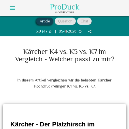
ProDuck
menu
AI CONTENT HUB
Article
Question
Chat
5.0
(
4
)
|
05-11-2026
star_border
autorenew
share
Kärcher K4 vs. K5 vs. K7 im
Vergleich - Welcher passt zu mir?
In diesem Artikel vergleichen wir die beliebten Kärcher
Hochdruckreiniger K4 vs. K5 vs. K7.
Kärcher - Der Platzhirsch im