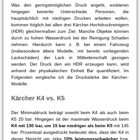
Was den geringstmöglichen Druck angeht, existieren
hingegen keinerlei Unterschiede. Personen, die
hauptsächlich mit niedrigen Drucken arbeiten wollen,
kommen folglich bei allen drei Kärcher-Hochdruckreinigern
(HDR) gleichermaßen zum Ziel. Manche Objekte können
durch zu hohen Wasserdruck bei der Reinigung Schaden
nehmen. Hierdurch kann z. B. bei einem Fahrzeug
(insbesondere ältere Modelle, mit bereits vorliegenden
Lackschäden) der Lack in Mitleidenschaft gezogen
werden. Der Druck den ein HDR erzeugen kann, wird
anhand der physikalischen Einheit Bar quantifiziert. Im
Folgenden vergleiche ich die Druckstärke der Kärcher-
Modelle:
Kärcher K4 vs. K5
Der Minimaldruck beträgt sowohl beim K4 als auch beim
K5 20 bar. Hingegen ist der maximale Wasserdruck beim
K4 mit 130 bar, um 15 bar niedriger als beim K5
mit 145
bar. Prozentual ausgedrückt bedeutet dies, dass der K4 in
dieser Hinsicht um zirka
10% leistungsschwächer
bzw.