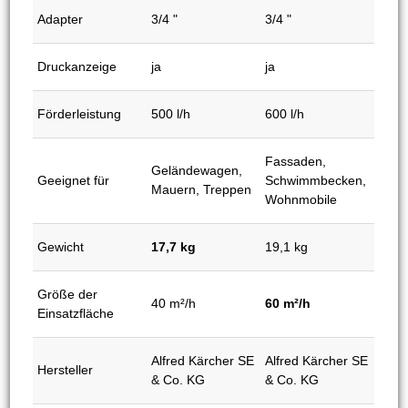
Adapter
3/4 "
3/4 "
Druckanzeige
ja
ja
Förderleistung
500 l/h
600 l/h
Fassaden,
Geländewagen,
Geeignet für
Schwimmbecken,
Mauern, Treppen
Wohnmobile
Gewicht
17,7 kg
19,1 kg
Größe der
40 m²/h
60 m²/h
Einsatzfläche
Alfred Kärcher SE
Alfred Kärcher SE
Hersteller
& Co. KG
& Co. KG