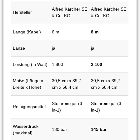
Alfred Kärcher SE
Alfred Kärcher SE
Hersteller
& Co. KG
& Co. KG
Länge (Kabel)
6 m
8 m
Lanze
ja
ja
Leistung (in Watt)
1.800
2.100
Maße (Länge x
30,5 cm x 39,7
30,5 cm x 39,7
Breite x Höhe)
cm x 58,4 cm
cm x 58,4 cm
Steinreiniger (3-
Steinreiniger (3-
Reinigungsmittel
in-1)
in-1)
Wasserdruck
130 bar
145 bar
(maximal)