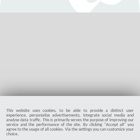
Vergleich | Hoher Preis, mehr Komfort
In diesem Artikel vergleichen wir den Thermomix TM6 mit der
Krups Prep and Cook XL und zeigen Ihnen wesentliche
Unterschiede sowie Gemeinsamkeiten der beiden
Küchenmaschinen mit Kochfunktion.
MMandzel
4063
5.0
|
12-24-2023
visibility
star_border
public
share
This website uses cookies, to be able to provide a distinct user
experience, personialise advertisements, integrate social media and
analyse data traffic. This is primarily serves the purpose of improving our
service and the performance of the site. By clicking "Accept all" you
agree to the usage of all cookies. Via the settings you can customize your
choice.