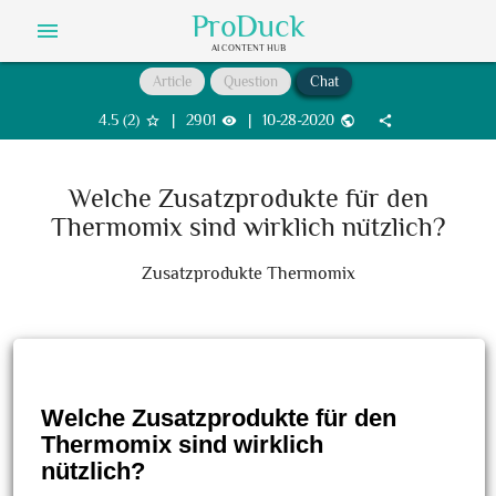
ProDuck
menu
AI CONTENT HUB
Article
Question
Chat
4.5
(
2
)
|
2901
|
10-28-2020
star_border
visibility
public
share
Welche Zusatzprodukte für den
Thermomix sind wirklich nützlich?
Zusatzprodukte Thermomix
Welche Zusatzprodukte für den
Thermomix sind wirklich
nützlich?