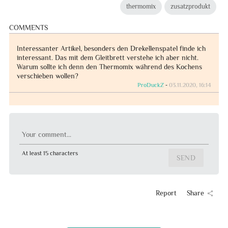
thermomix
zusatzprodukt
COMMENTS
Interessanter Artikel, besonders den Drekellenspatel finde ich
interessant. Das mit dem Gleitbrett verstehe ich aber nicht.
Warum sollte ich denn den Thermomix während des Kochens
verschieben wollen?
ProDuckZ
‐
03.11.2020, 16:14
Your comment...
At least 15 characters
SEND
Report
Share
share