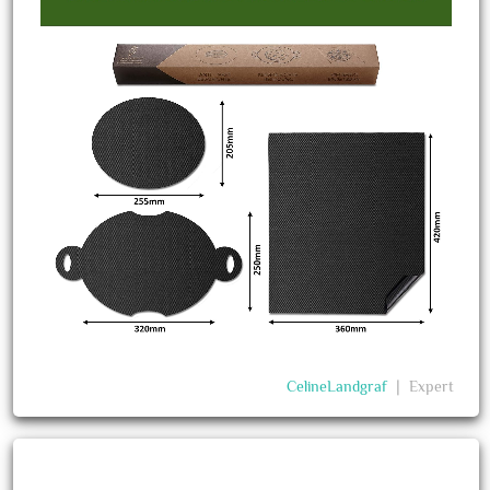
CelineLandgraf
❘
Expert