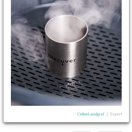
CelineLandgraf
❘
Expert