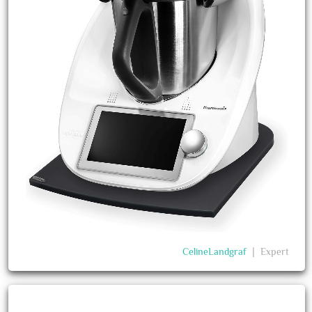
CelineLandgraf
❘
Expert