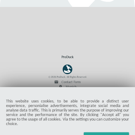
ProDuck
© 2026 ProDuck. All Rights Reserved.
email
Contact Form
location_on
Munich
This website uses cookies, to be able to provide a distinct user
Members & Readers
experience, personialise advertisements, integrate social media and
analyse data traffic. This is primarily serves the purpose of improving our
Article Overview
service and the performance of the site. By clicking "Accept all" you
Instructions
agree to the usage of all cookies. Via the settings you can customize your
Deals
choice.