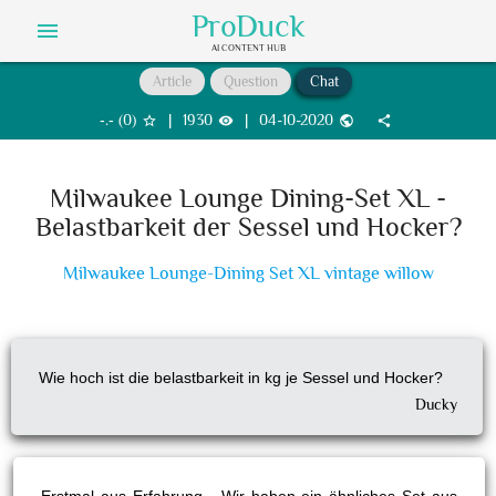
ProDuck
menu
AI CONTENT HUB
Article
Question
Chat
‐.‐
(
0
)
|
1930
|
04-10-2020
star_border
visibility
public
share
Milwaukee Lounge Dining-Set XL -
Belastbarkeit der Sessel und Hocker?
Milwaukee Lounge-Dining Set XL vintage willow
Wie hoch ist die belastbarkeit in kg je Sessel und Hocker?
Ducky
Erstmal aus Erfahrung - Wir haben ein ähnliches Set aus