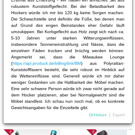
robustem Kunststoffgeflecht. Bei der Belastbarkeit des
Hockers würde ich mir bis 120 kg keine Sorgen machen.
Die Schwachstelle sind definitiv die Füße, bei denen man
auf Grund des engen Beinstandes eher Gefahr läuft
umzukippen. Bei Korbgeflecht aus Holz zeigt sich nach ca.
5-10 Jahren unter starken Witterungseinflüssen,
insbesondere Sonneneinstrahlung und Nässe, dass die
einzelnen Fäden trocken und brüchig werden können.
Angemerkt sei, dass die Milwaukee Lounge
(
https://api.produck.de/billing/link/BM
) aus Polyrattan-
Kunststofffasern besteht, die sehr robust im Hinblick auf
die Wettereinflüsse sind. Generell würde ich mir daher
weniger Gedanken um die Haltbarkeit der Möbel machen.
Eine sehr schwere Person würde ich zwar nicht gerade auf
dem Hocker platzieren, aber bei Normalgewicht sind die
Möbel standfest. Ich schau nun noch mal, ob es konkrete
Gewichtsangaben für die Einzelteile gibt.
DrHeinze
❘
Expert