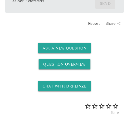
At least 15 characters
SEND
Report
Share
share
ASK A NEW QUESTION
QUESTION OVERVIEW
CHAT WITH DRHEINZE
Rate