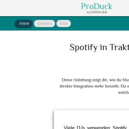
ProDuck
AI CONTENT HUB
Article
Question
Chat
Spotify in Trak
Diese Anleitung zeigt dir, wie du Mu
direkte Integration mehr besteht. Du 
welche
Viele DJs verwenden Spotify 