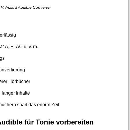
ViWizard Audible Converter
erlässig
M4A, FLAC u. v. m.
ags
onvertierung
erer Hörbücher
 langer Inhalte
rbüchern spart das enorm Zeit.
 Audible für Tonie vorbereiten