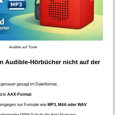
Audible auf Tonie
n Audible-Hörbücher nicht auf der
– genauer gesagt im Dateiformat.
tzte
AAX-Format
 hingegen nur Formate wie
MP3, M4A oder WAV
 integrierter DRM-Schutz die freie Nutzung