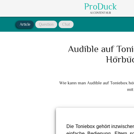
ProDuck
AI CONTENT HUB
Article
Question
Chat
Audible auf Toni
Hörbüc
Wie kann man Audible auf Toniebox höre
mit
Die Toniebox gehört inzwischen
einfache Bedienung, Eltern 