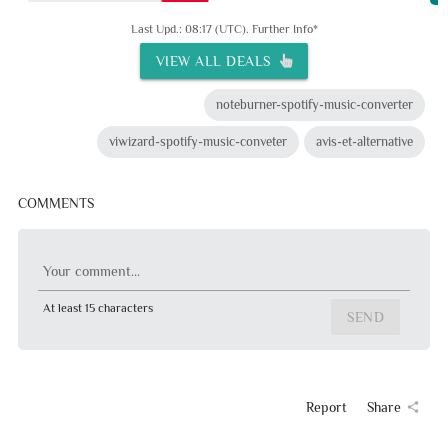
Last Upd.: 08:17 (UTC).
Further Info*
VIEW ALL DEALS
noteburner-spotify-music-converter
viwizard-spotify-music-conveter
avis-et-alternative
COMMENTS
Your comment...
At least 15 characters
SEND
Report
Share
share