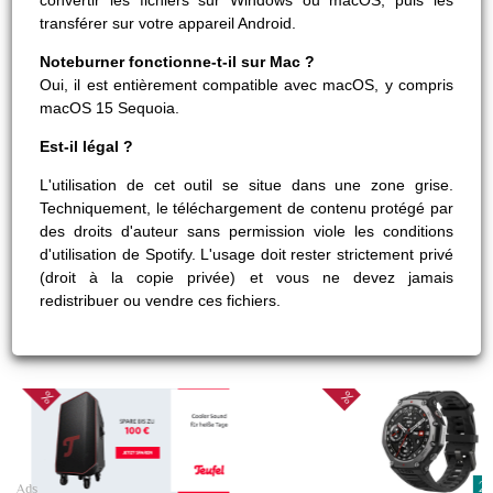
convertir les fichiers sur Windows ou macOS, puis les
transférer sur votre appareil Android.
Noteburner fonctionne-t-il sur Mac ?
Oui, il est entièrement compatible avec macOS, y compris
macOS 15 Sequoia.
Est-il légal ?
L'utilisation de cet outil se situe dans une zone grise.
Techniquement, le téléchargement de contenu protégé par
des droits d'auteur sans permission viole les conditions
d'utilisation de Spotify. L'usage doit rester strictement privé
(droit à la copie privée) et vous ne devez jamais
redistribuer ou vendre ces fichiers.
20
Ads