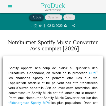
ProDuck
menu
AI CONTENT HUB
Article
Question
Chat
‐.‐
(
0
)
|
02-12-2026
star_border
public
share
Noteburner Spotify Music Converter
: Avis complet [2026]
Spotify apporte beaucoup de plaisir au quotidien des
utilisateurs. Cependant, en raison de la protection
DRM
,
les chansons Spotify ne peuvent être lues que via
l’application officielle et ne peuvent pas être transférées
vers d’autres appareils. Afin de lever cette restriction, des
convertisseurs Spotify Music ont été lancés sur le marché.
Parmi eux, Noteburner Spotify Music Converter est l’un des
téléchargeurs Spotify MP3
les plus populaires. Dans cet