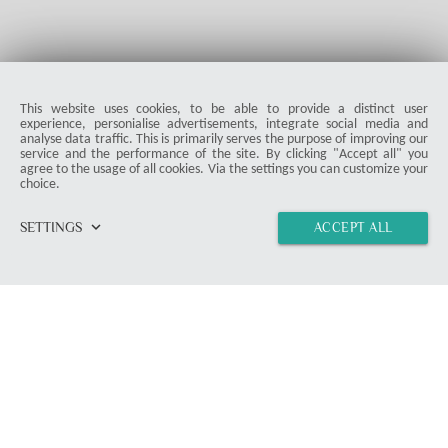
This website uses cookies, to be able to provide a distinct user
experience, personialise advertisements, integrate social media and
analyse data traffic. This is primarily serves the purpose of improving our
service and the performance of the site. By clicking "Accept all" you
agree to the usage of all cookies. Via the settings you can customize your
choice.
keyboard_arrow_down
SETTINGS
ACCEPT ALL
home
vertical_align_top
import_contacts
link