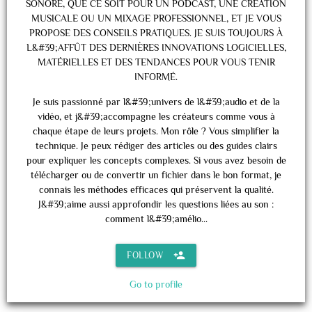
SONORE, QUE CE SOIT POUR UN PODCAST, UNE CRÉATION
MUSICALE OU UN MIXAGE PROFESSIONNEL, ET JE VOUS
PROPOSE DES CONSEILS PRATIQUES. JE SUIS TOUJOURS À
L&#39;AFFÛT DES DERNIÈRES INNOVATIONS LOGICIELLES,
MATÉRIELLES ET DES TENDANCES POUR VOUS TENIR
INFORMÉ.
Je suis passionné par l&#39;univers de l&#39;audio et de la
vidéo, et j&#39;accompagne les créateurs comme vous à
chaque étape de leurs projets. Mon rôle ? Vous simplifier la
technique. Je peux rédiger des articles ou des guides clairs
pour expliquer les concepts complexes. Si vous avez besoin de
télécharger ou de convertir un fichier dans le bon format, je
connais les méthodes efficaces qui préservent la qualité.
J&#39;aime aussi approfondir les questions liées au son :
comment l&#39;amélio...
person_add
FOLLOW
Go to profile