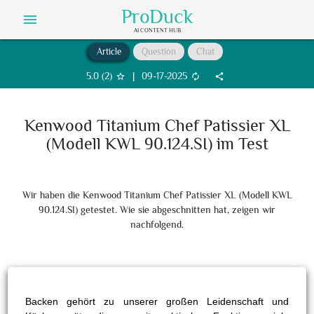
ProDuck
menu
AI CONTENT HUB
Article
Question
Chat
5.0
(
2
)
|
09-17-2025
star_border
autorenew
share
Kenwood Titanium Chef Patissier XL
(Modell KWL 90.124.SI) im Test
Wir haben die Kenwood Titanium Chef Patissier XL (Modell KWL
90.124.SI) getestet. Wie sie abgeschnitten hat, zeigen wir
nachfolgend.
Backen gehört zu unserer großen Leidenschaft und