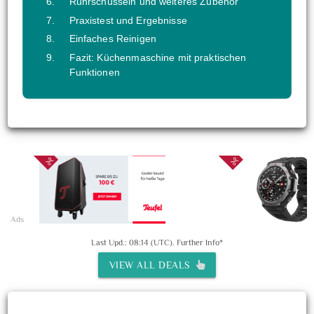
Rührschüsseln und weiteres Zubehör
Praxistest und Ergebnisse
Einfaches Reinigen
Fazit: Küchenmaschine mit praktischen
Funktionen
Ads
Last Upd.: 08:14 (UTC).
Further Info*
VIEW ALL DEALS