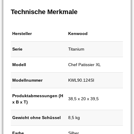
Technische Merkmale
Hersteller
Kenwood
Serie
Titanium
Modell
Chef Patissier XL
Modellnummer
KWL90.124SI
Produktabmessungen (H
38,5 x 20 x 39,5
x B x T)
Gewicht ohne Schüssel
8,5 kg
Farbe
Silber