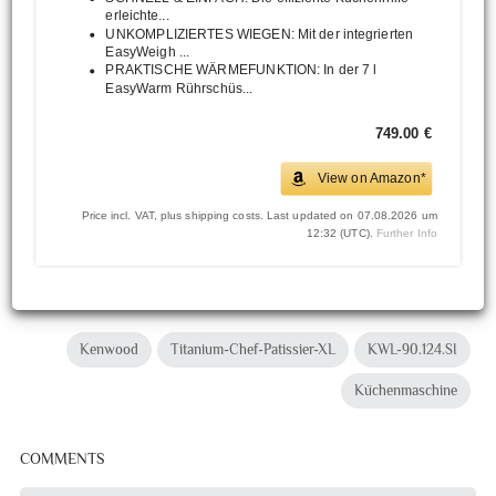
erleichte...
UNKOMPLIZIERTES WIEGEN: Mit der integrierten
EasyWeigh ...
PRAKTISCHE WÄRMEFUNKTION: In der 7 l
EasyWarm Rührschüs...
749.00 €
View on Amazon*
Price incl. VAT, plus shipping costs. Last updated on 07.08.2026 um
12:32 (UTC).
Further Info
Kenwood
Titanium-Chef-Patissier-XL
KWL-90.124.SI
Küchenmaschine
COMMENTS