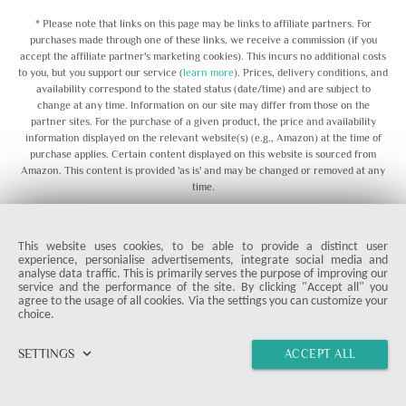
* Please note that links on this page may be links to affiliate partners. For
purchases made through one of these links, we receive a commission (if you
accept the affiliate partner's marketing cookies). This incurs no additional costs
to you, but you support our service (
learn more
). Prices, delivery conditions, and
availability correspond to the stated status (date/time) and are subject to
change at any time. Information on our site may differ from those on the
partner sites. For the purchase of a given product, the price and availability
information displayed on the relevant website(s) (e.g., Amazon) at the time of
purchase applies. Certain content displayed on this website is sourced from
Amazon. This content is provided 'as is' and may be changed or removed at any
time.
Related Posts
chevron_right
This website uses cookies, to be able to provide a distinct user
experience, personialise advertisements, integrate social media and
analyse data traffic. This is primarily serves the purpose of improving our
service and the performance of the site. By clicking "Accept all" you
agree to the usage of all cookies. Via the settings you can customize your
choice.
ARTICLE
keyboard_arrow_down
SETTINGS
ACCEPT ALL
home
vertical_align_top
import_contacts
link