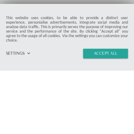
This website uses cookies, to be able to provide a distinct user
experience, personialise advertisements, integrate social media and
analyse data traffic. This is primarily serves the purpose of improving our
service and the performance of the site. By clicking "Accept all" you
agree to the usage of all cookies. Via the settings you can customize your
choice.
keyboard_arrow_down
SETTINGS
ACCEPT ALL
home
vertical_align_top
import_contacts
link