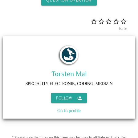
Rate
Torsten Mai
SPECIALITY
ELECTRONIK, CODING, MEDIZIN
person_add
FOLLOW
Go to profile
* Please note that links on this page may be links to affiliate partners. For