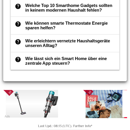
Welche Top 10 Smarthome Gadgets sollten
help
in keinem modernen Haushalt fehlen?
Wie können smarte Thermostate Energie
help
sparen helfen?
Wie erleichtern vernetzte Haushaltsgeräte
help
unseren Alltag?
Wie lässt sich ein Smart Home über eine
help
zentrale App steuern?
Ads
Last Upd.: 08:13 (UTC).
Further Info*