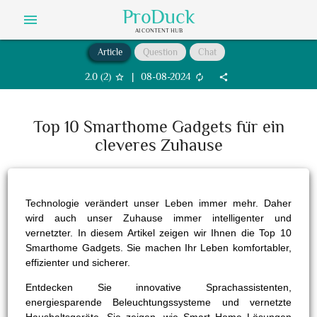
ProDuck
menu
AI CONTENT HUB
Article
Question
Chat
2.0
(
2
)
|
08-08-2024
star_border
autorenew
share
Top 10 Smarthome Gadgets für ein
cleveres Zuhause
Technologie verändert unser Leben immer mehr. Daher
wird auch unser Zuhause immer intelligenter und
vernetzter. In diesem Artikel zeigen wir Ihnen die Top 10
Smarthome Gadgets. Sie machen Ihr Leben komfortabler,
effizienter und sicherer.
Entdecken Sie innovative Sprachassistenten,
energiesparende Beleuchtungssysteme und vernetzte