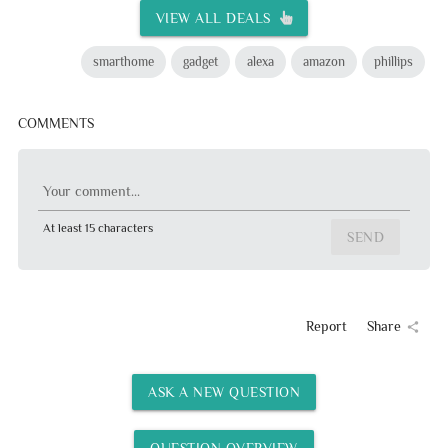
VIEW ALL DEALS
smarthome
gadget
alexa
amazon
phillips
COMMENTS
Your comment...
At least 15 characters
SEND
Report
Share
share
ASK A NEW QUESTION
QUESTION OVERVIEW