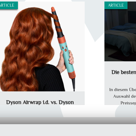
ARTICLE
ARTICLE
Die besten
In diesem Übe
Auswahl der
Dyson Airwrap i.d. vs. Dyson
Preisse
Airwrap: Unterschiede zum
Vorgängermodell
Wir zeigen in diesem Artikel, wie sich der
3642
5.0
visibility
neue Airwrap i.d aus dem Hause Dyson