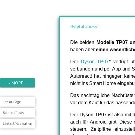
Helpful answer
Die beiden
Modelle TP07 u
haben aber
einen wesentlich
Der
Dyson TP07
* verfügt 
verbunden und per App und S
Autoreact) hat hingegen kein
«
MORE...
nicht ins Smart Home eingeb
Das nachträgliche Nachrüsten 
Top of Page
vor dem Kauf für das passend
Related Posts
Der Dyson TP07 ist also mit 
auch für Android gibt. Diese
Links & Navigation
steuern, Zeitpläne einzustel