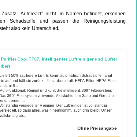
Zusatz "Autoreact" nicht im Namen befindet, erkennen
en Schadstoffe und passen die Reinigungsleistung
steht also kein Unterschied.
Purifier Cool TP07, intelligenter Luftreiniger und Lüfter
lber)
Liefert 50% sauberere Luft: Erkennt automatisch Schadstoffe, fängt
sie auf und hält sie zurück - für saubere Luft. HEPA-Filter: HEPA-Filter
entfernt 9...
Multi-funktional: Reinigt und kühlt Sie intelligent. 360° Filtersystem:
Das 360°-Filtersystem verwendet Aktivkohle, um Gase und Gerüche
zu entfernen, ...
Vollständig versiegelter Reiniger: Der Luftreiniger ist vollständig
versiegelt, so dass alles, was hineinkommt, auch drin bleibt. Unser
vollständig ab...
Ohne Preisangabe