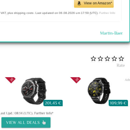
View on Amazon*
l. VAT, plus shipping costs. Last updated on 06.08.2026 um 17:59 (UTC).
Further Info
Martin-Baer
Rate
Ad
201,43 €
109,99 €
Last Upd.: 08:14 (UTC).
Further Info*
VIEW ALL DEALS