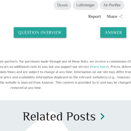
Dyson
Luftreiniger
Air-Purifier
Report
Share
share
QUESTION OVERVIEW
ANSWER
liate partners. For purchases made through one of these links, we receive a commission (i
incurs no additional costs to you, but you support our service (
learn more
). Prices, delive
 (date/time) and are subject to change at any time. Information on our site may differ fro
the price and availability information displayed on the relevant website(s) (e.g., Amazon) 
this website is sourced from Amazon. This content is provided 'as is' and may be changed
removed at any time.
Related Posts
chevron_right