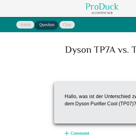
ProDuck
AI CONTENT HUB
Article
Question
Chat
Dyson TP7A vs. T
Hallo, was ist der Unterschied 
dem Dyson Purifier Cool (TP07)
add
Comment