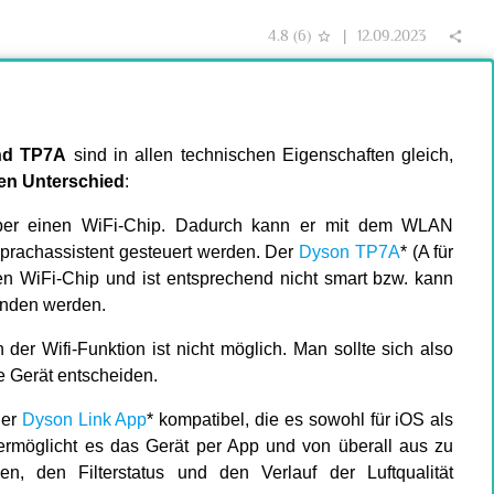
4.8
(
6
)
|
12.09.2023
star_border
share
nd TP7A
sind in allen technischen Eigenschaften gleich,
en Unterschied
:
über einen WiFi-Chip. Dadurch kann er mit dem WLAN
prachassistent gesteuert werden. Der
Dyson TP7A
* (A für
en WiFi-Chip und ist entsprechend nicht smart bzw. kann
unden werden.
der Wifi-Funktion ist nicht möglich. Man sollte sich also
e Gerät entscheiden.
der
Dyson Link App
* kompatibel, die es sowohl für iOS als
 ermöglicht es das Gerät per App und von überall aus zu
len, den Filterstatus und den Verlauf der Luftqualität