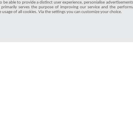
o be able to provide a distinct user experience, personialise advertisement
von dem Vorgängermodell unterscheidet.
is primarily serves the purpose of improving our service and the performa
e usage of all cookies. Via the settings you can customize your choice.
MMandzel
7679
5.0
|
11-01-2024
visibility
star_border
public
share
Members & Readers
Article Overview
Instructions
Deals