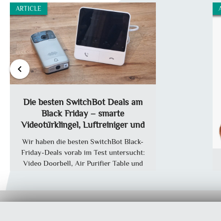
ARTICLE
chevron_left
Die besten SwitchBot Deals am
Black Friday – smarte
Videotürklingel, Luftreiniger und
Lampe im Test
Wir haben die besten SwitchBot Black-
Friday-Deals vorab im Test untersucht:
Video Doorbell, Air Purifier Table und
RGBICWW Floor Lamp – inkl. Technik,
Erfahrungen & Fazit.
Martin Bär