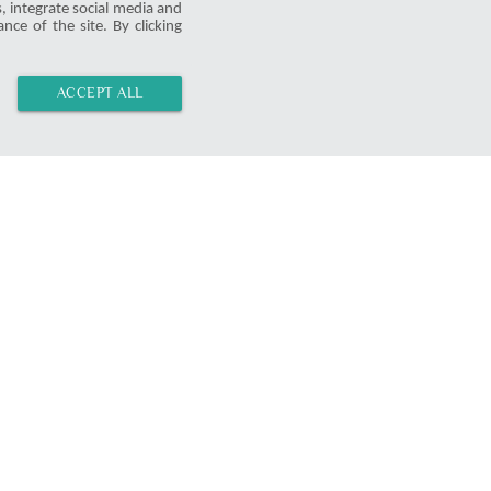
ProD
s, integrate social media and
nce of the site. By clicking
1386
5.0
|
09-11-2
visibility
star_border
ACCEPT ALL
Misc
Product Test
Press
Terms and Conditions
Data Security
Imprint