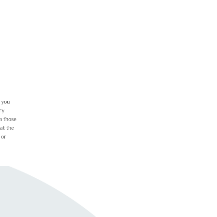
f you
ry
m those
at the
 or