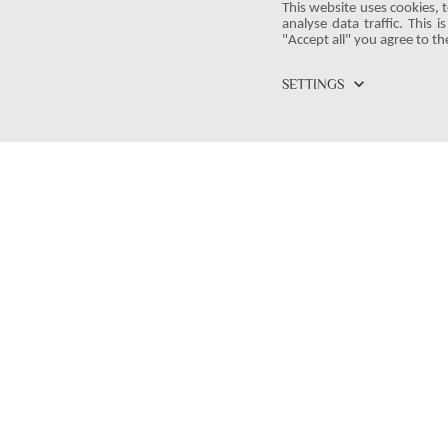
This website uses cookies, t
295
5.0
|
11-24-2025
visibility
star_border
public
share
analyse data traffic. This 
"Accept all" you agree to th
keyboard_arrow_down
SETTINGS
ProDuck
© 2026 ProDuck. All Rights Reserved.
Contact Form
email
Munich
location_on