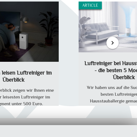
ARTICLE
chevron_right
Luftreiniger bei Hauss
- die besten 5 Mod
 leisen Luftreiniger im
Überblick
Überblick
Wir haben uns auf die Su
rblick zeigen wir Ihnen eine
besten Luftreinige
 leisesten Luftreiniger im
Hausstauballergie gema
gment unter 500 Euro.
Favoriten stellen wir Ihne
vor und erklären, worauf
ProDuck
Auswahl ankom
|
09-14-2023
star_border
public
share