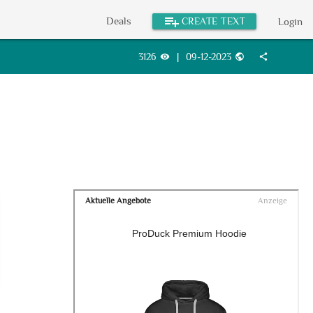
playlist_add
Deals
CREATE TEXT
Login
3126
|
09-12-2023
visibility
public
share
Aktuelle Angebote
Anzeige
ProDuck Premium Hoodie