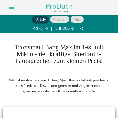
ProDuck
menu
AI CONTENT HUB
Article
Question
Chat
4.8
(
6
)
|
12-11-2023
star_border
autorenew
share
Tronsmart Bang Max im Test mit
Mikro - der kräftige Bluetooth-
Lautsprecher zum kleinen Preis!
Wir haben den Tronsmart Bang Max Bluetooth-Lautsprecher in
verschiedenen Disziplinen getestet und zeigen euch im
Folgenden, was die handliche Soundbox drauf hat.