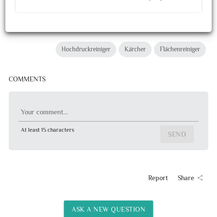
Hochdruckreiniger
Kärcher
Flächenreiniger
COMMENTS
Your comment...
At least 15 characters
SEND
Report
Share
share
ASK A NEW QUESTION