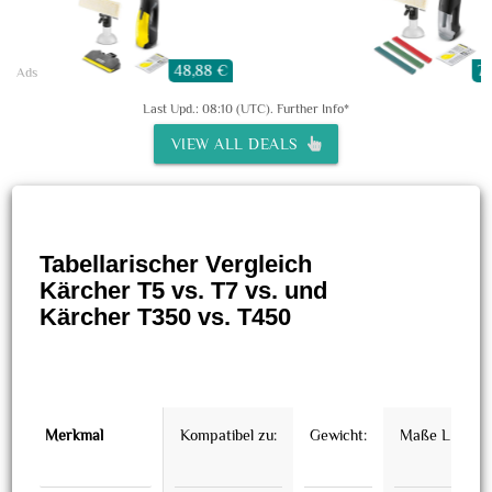
48,88 €
70
Ads
Last Upd.: 08:10 (UTC).
Further Info*
VIEW ALL DEALS
Tabellarischer Vergleich
Kärcher T5 vs. T7 vs. und
Kärcher T350 vs. T450
Merkmal
Kompatibel zu:
Gewicht:
Maße L × B ×