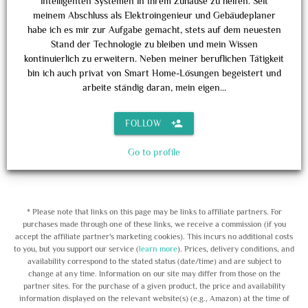
intelligenten Systemen in Ihrem Zuhause zu helfen. Seit
meinem Abschluss als Elektroingenieur und Gebäudeplaner
habe ich es mir zur Aufgabe gemacht, stets auf dem neuesten
Stand der Technologie zu bleiben und mein Wissen
kontinuierlich zu erweitern. Neben meiner beruflichen Tätigkeit
bin ich auch privat von Smart Home-Lösungen begeistert und
arbeite ständig daran, mein eigen...
person_add
FOLLOW
Go to profile
* Please note that links on this page may be links to affiliate partners. For
purchases made through one of these links, we receive a commission (if you
accept the affiliate partner's marketing cookies). This incurs no additional costs
to you, but you support our service (
learn more
). Prices, delivery conditions, and
availability correspond to the stated status (date/time) and are subject to
change at any time. Information on our site may differ from those on the
partner sites. For the purchase of a given product, the price and availability
information displayed on the relevant website(s) (e.g., Amazon) at the time of