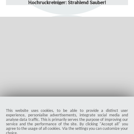
Hochruckreiniger: Strahlend Sauber!
Wir haben den Kärcher K7 Comfort Premium Home in
verschiedenen Einsatzgebieten auf die Probe gestellt. Im Test
zeigt sich, dass der neue Kärcher-HDR eine starke Leistung
bietet. Stellt sich nur die Frage, für wen sich die Mehrausgabe
z...
Dr. Jörg Heinze
577
5.0
|
06-08-2026
visibility
star_border
public
share
This website uses cookies, to be able to provide a distinct user
experience, personialise advertisements, integrate social media and
analyse data traffic. This is primarily serves the purpose of improving our
service and the performance of the site. By clicking "Accept all" you
agree to the usage of all cookies. Via the settings you can customize your
choice.