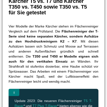
Kärcher T5 vs. T7 und Kärcher
T350 vs. T450 sowie T350 vs. T5
für Sie getestet
Vier Modelle der Marke Kärcher stehen im Flächenreiniger
Vergleich auf dem Prüfstand. Die
Flächenreiniger der T-
Serie sind keine separaten Kärcher, sondern Aufsätze
zu den Hochdruckreinigern K2 – K7
. Mit diesen
Aufsätzen lassen sich Schmutz und Moose auf Terrassen
und anderen Außenflächen gründlich und schnell
entfernen. Die
T350 und T450 er Modelle eignen sich
auch für den vertikalen Einsatz
an Wänden. Ihr
Strahlkraft ist stufenlos dosierbar, eine Haube schützt vor
Spritzwasser. Das Arbeiten mit einem Flächenreiniger von
Kärcher macht Spaß, weil der Luftkisseneffekt den
Flächenreiniger leicht und wendig macht.
Update 2023: Die neueren Flächenreiniger
T5 T-
Racer
* und
T7 Plus T-Racer
* bieten ebenso wie die