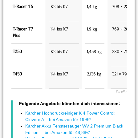
T-Racer T5
K2 bis K7
1,4 kg
708 × 280 × 
T-Racer T7
K4 bis K7
1,9 kg
769 × 288 × 
Plus
T350
K2 bis K7
1,458 kg
280 × 712 × 97
T450
K4 bis K7
2,136 kg
321 × 790 × 10
Folgende Angebote könnten dich interessieren:
Kärcher Hochdruckreiniger K 4 Power Control:
Clevere A... bei Amazon für 199€*
Kärcher Akku Fenstersauger WV 2 Premium Black
Edition ... bei Amazon für 48,88€*