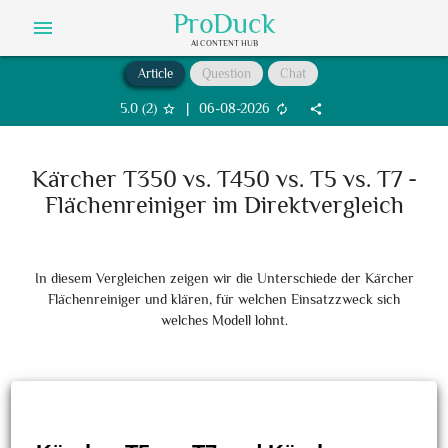
ProDuck
menu
AI CONTENT HUB
Article
Question
Chat
5.0
(
2
)
|
06-08-2026
star_border
autorenew
share
Kärcher T350 vs. T450 vs. T5 vs. T7 -
Flächenreiniger im Direktvergleich
In diesem Vergleichen zeigen wir die Unterschiede der Kärcher
Flächenreiniger und klären, für welchen Einsatzzweck sich
welches Modell lohnt.