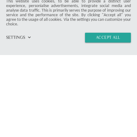
ProDuck
This website uses cookies, to be able to provide a distinct user
experience, personialise advertisements, integrate social media and
analyse data traffic. This is primarily serves the purpose of improving our
service and the performance of the site. By clicking "Accept all" you
agree to the usage of all cookies. Via the settings you can customize your
© 2026 ProDuck. All Rights Reserved.
choice.
email
Contact Form
location_on
Munich
keyboard_arrow_down
SETTINGS
ACCEPT ALL
Members & Readers
home
vertical_align_top
import_contacts
chat
link
Article Overview
Instructions
Deals
Misc
Product Test
Press
Terms and Conditions
Data Security
Imprint