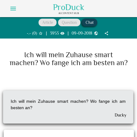
ProDuck
menu
AI CONTENT HUB
Article
Question
Chat
‐.‐
(
0
)
|
3953
|
09-09-2018
star_border
visibility
public
share
Ich will mein Zuhause smart
machen? Wo fange ich am besten an?
Ich will mein Zuhause smart machen? Wo fange ich am
besten an?
Ducky